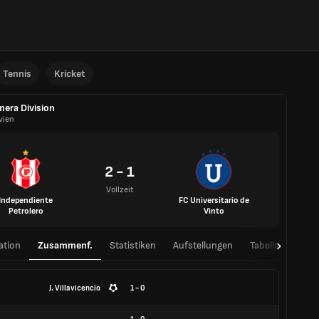
Tennis
Kricket
mera Division
vien
2 - 1
Vollzeit
Independiente
FC Universitario de
Petrolero
Vinto
ation
Zusammenf.
Statistiken
Aufstellungen
Tabelle
H2H
J. Villavicencio
1 - 0