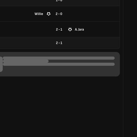
1
-
0
Willie
2 - 0
2 - 1
A. Jara
2
-
1