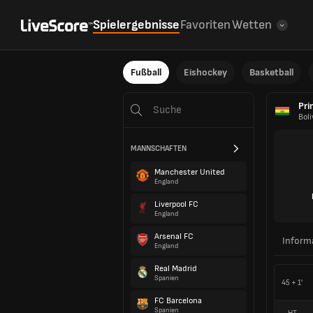
Spielergebnisse
Favoriten
Wetten
Fußball
Eishockey
Basketball
Pri
Boli
MANNSCHAFTEN
Manchester United
England
Liverpool FC
England
Arsenal FC
Inform
England
Real Madrid
Spanien
45 + 1'
FC Barcelona
Spanien