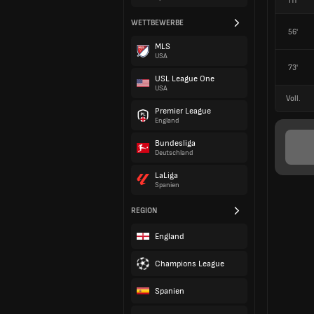
HT
WETTBEWERBE
56'
MLS
USA
73'
USL League One
USA
Voll.
Premier League
England
Bundesliga
Deutschland
LaLiga
Spanien
REGION
England
Champions League
Spanien