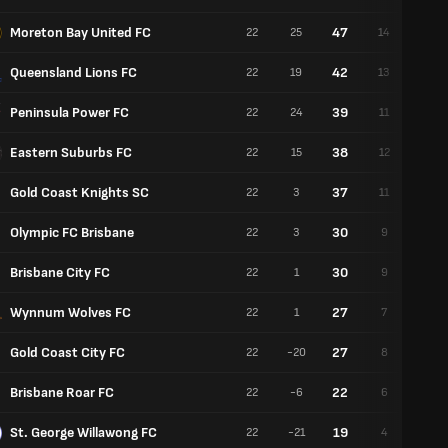
Moreton Bay United FC
47
22
25
14
5
Queensland Lions FC
42
22
19
13
3
Peninsula Power FC
39
22
24
11
6
Eastern Suburbs FC
38
22
15
12
5
Gold Coast Knights SC
37
22
3
11
4
Olympic FC Brisbane
30
22
3
9
3
Brisbane City FC
30
22
1
9
3
Wynnum Wolves FC
27
22
1
7
6
Gold Coast City FC
27
22
-20
8
3
Brisbane Roar FC
22
22
-6
6
4
St. George Willawong FC
19
22
-21
4
7