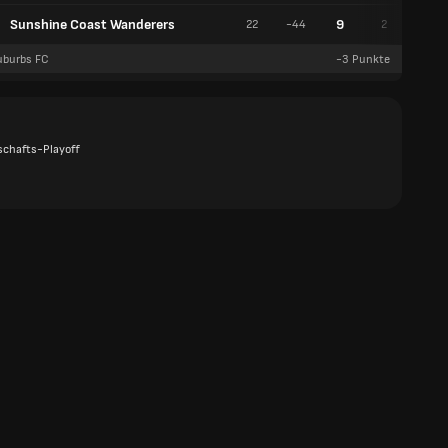
Sunshine Coast Wanderers
9
22
-44
2
3
uburbs FC
-3
Punkte
schafts-Playoff