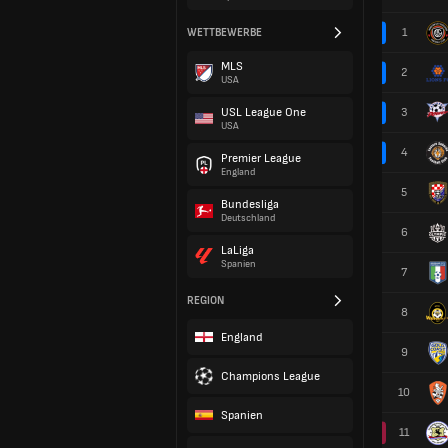
1
WETTBEWERBE
MLS
2
USA
USL League One
3
USA
4
Premier League
England
5
Bundesliga
Deutschland
6
LaLiga
Spanien
7
REGION
8
England
9
Champions League
10
Spanien
11