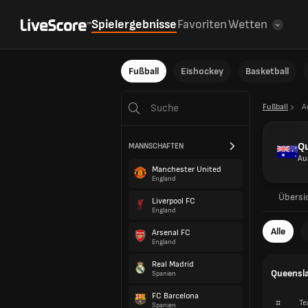
Spielergebnisse
Favoriten
Wetten
Fußball
Eishockey
Basketball
Fußball
A
Q
MANNSCHAFTEN
Au
Manchester United
England
Übersi
Liverpool FC
England
Alle
Arsenal FC
England
Real Madrid
Queensla
Spanien
FC Barcelona
#
Te
Spanien