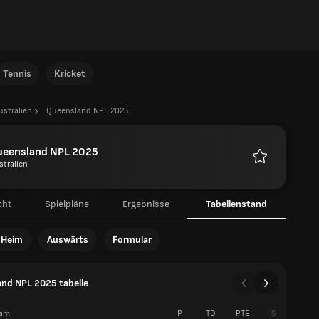
Tennis
Kricket
ustralien
Queensland NPL 2025
ueensland NPL 2025
stralien
Favoriten
cht
Spielpläne
Ergebnisse
Tabellenstand
Heim
Auswärts
Formular
nd NPL 2025 tabelle
am
P
TD
PTE
S
U