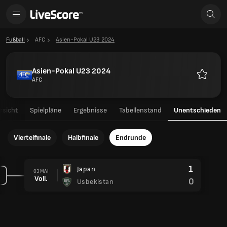
Fußball
AFC
Asien-Pokal U23 2024
Asien-Pokal U23 2024
AFC
Favorite
rsicht
Spielpläne
Ergebnisse
Tabellenstand
Unentschieden
Viertelfinale
Halbfinale
Endrunde
1
Japan
03 MAI
Voll.
0
Usbekistan