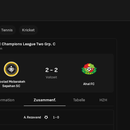
Tennis
Kricket
 Champions League Two Grp. C
en
2 - 2
Vollzeit
oolad Mobarakeh
Ahal FC
Sepahan SC
ormation
Zusammenf.
Tabelle
H2H
A. Rezavand
1 - 0