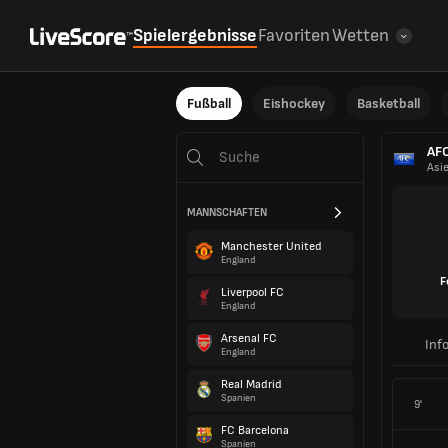
Spielergebnisse
Favoriten
Wetten
Fußball
Eishockey
Basketball
AFC
Asi
MANNSCHAFTEN
Manchester United
England
F
Liverpool FC
England
Arsenal FC
Inf
England
Real Madrid
Spanien
9'
FC Barcelona
Spanien