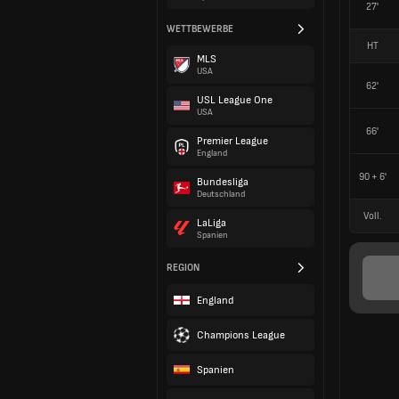
27'
WETTBEWERBE
HT
MLS
USA
62'
USL League One
USA
66'
Premier League
England
90 + 6'
Bundesliga
Deutschland
Voll.
LaLiga
Spanien
REGION
England
Champions League
Spanien