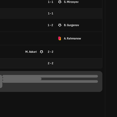
1 - 1
S. Mirzoyev
1
-
1
1 - 2
B. Gurgenov
A. Rahmanow
M. Askari
2 - 2
2
-
2