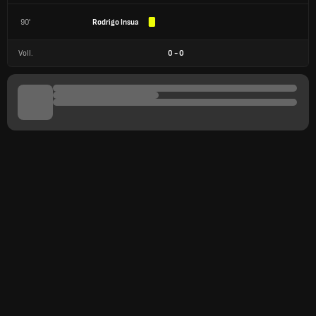
90'
Rodrigo Insua
Voll.
0
-
0