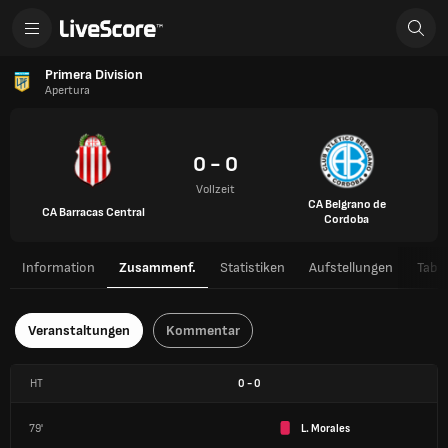
Primera Division
Apertura
0 - 0
Vollzeit
CA Belgrano de
CA Barracas Central
Cordoba
Information
Zusammenf.
Statistiken
Aufstellungen
Tabel
Veranstaltungen
Kommentar
HT
0
-
0
79'
L. Morales