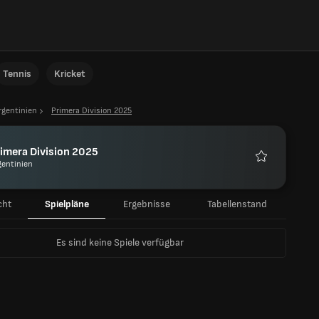
Tennis
Kricket
rgentinien
Primera Division 2025
imera Division 2025
gentinien
Favoriten
cht
Spielpläne
Ergebnisse
Tabellenstand
Es sind keine Spiele verfügbar