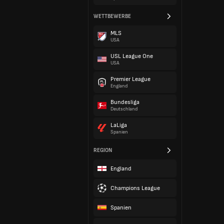
WETTBEWERBE
MLS
USA
USL League One
USA
Premier League
England
Bundesliga
Deutschland
LaLiga
Spanien
REGION
England
Champions League
Spanien