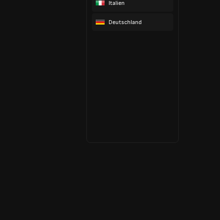
Italien
Deutschland