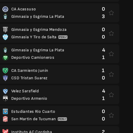
0
CA Acassuso
3
Gimnasia y Esgrima La Plata
0
Gimnasia y Esgrima Mendoza
0
Gimnasia Y Tiro de Salta
4
Gimnasia y Esgrima La Plata
1
Deportivo Camioneros
1
CA Sarmiento Junin
0
CSD Tristan Suarez
4
Velez Sarsfield
1
Deportivo Armenio
0
Estudiantes Rio Cuarto
0
San Martin de Tucuman
2
Instituto AC Cordoba