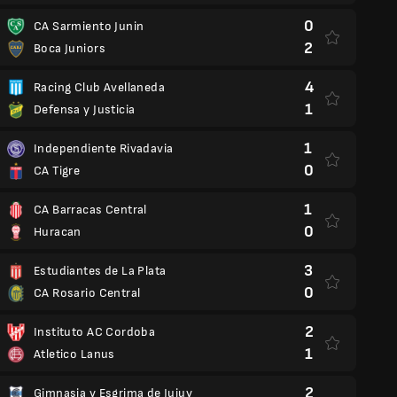
0
CA Sarmiento Junin
2
Boca Juniors
4
Racing Club Avellaneda
1
Defensa y Justicia
1
Independiente Rivadavia
0
CA Tigre
1
CA Barracas Central
0
Huracan
3
Estudiantes de La Plata
0
CA Rosario Central
2
Instituto AC Cordoba
1
Atletico Lanus
2
Gimnasia y Esgrima de Jujuy