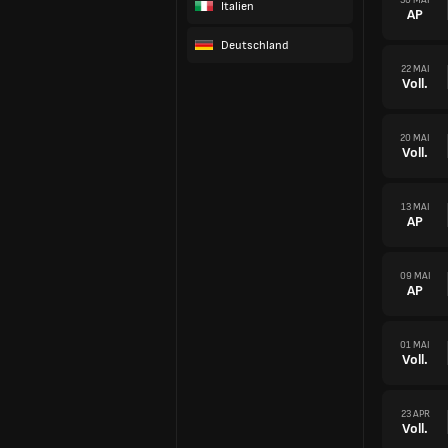
Italien
AP
Deutschland
22 MAI
Voll.
20 MAI
Voll.
13 MAI
AP
09 MAI
AP
01 MAI
Voll.
23 APR
Voll.