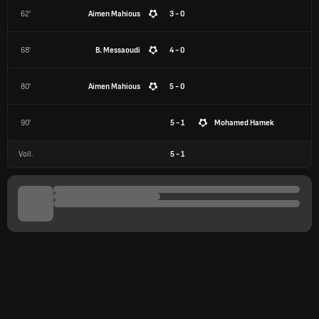
62'
Aimen Mahious
3 - 0
68'
B. Messaoudi
4 - 0
80'
Aimen Mahious
5 - 0
90'
5 - 1
Mohamed Hamek
Voll.
5
-
1