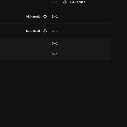
1 - 1
Y. A. Laouafi
M. Hamek
2 - 1
K. E. Toual
3 - 1
3
-
1
3
-
1