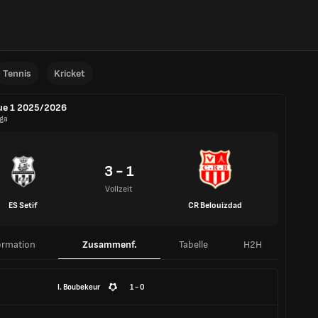
Tennis
Kricket
ue 1 2025/2026
iga
3 - 1
Vollzeit
ES Setif
CR Belouizdad
ormation
Zusammenf.
Tabelle
H2H
I. Boubekeur
1 - 0