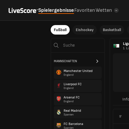
Spielergebnisse
Favoriten
Wetten
Fußball
Eishockey
Basketball
Lig
1. L
MANNSCHAFTEN
Manchester United
England
Liverpool FC
England
Arsenal FC
Inf
England
Real Madrid
Spanien
9'
FC Barcelona
Spanien