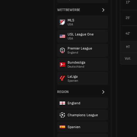
17'
WETTBEWERBE
25'
MLS
USA
42'
USL League One
USA
HT
Premier League
England
Voll.
Bundesliga
Deutschland
LaLiga
Spanien
REGION
England
Champions League
Spanien