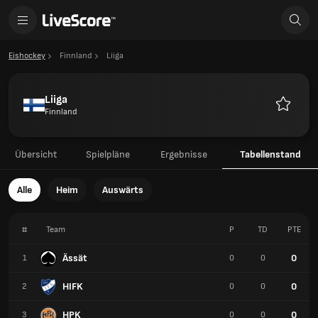
Eishockey
Finnland
Liiga
Liiga
Finnland
Favorite
Übersicht
Spielpläne
Ergebnisse
Tabellenstand
Alle
Heim
Auswärts
#
Team
P
TD
PTE
Ässät
0
1
0
0
HIFK
0
2
0
0
HPK
0
3
0
0