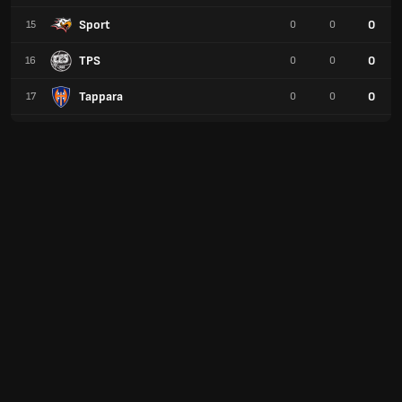
Sport
0
15
0
0
TPS
0
16
0
0
Tappara
0
17
0
0