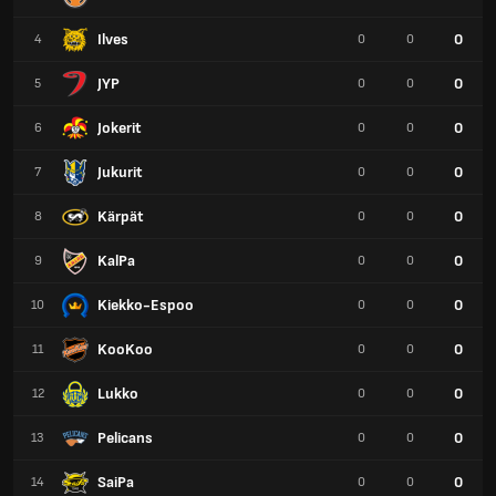
Ilves
0
4
0
0
JYP
0
5
0
0
Jokerit
0
6
0
0
Jukurit
0
7
0
0
Kärpät
0
8
0
0
KalPa
0
9
0
0
Kiekko-Espoo
0
10
0
0
KooKoo
0
11
0
0
Lukko
0
12
0
0
Pelicans
0
13
0
0
SaiPa
0
14
0
0