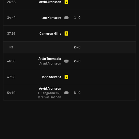
26:56
Arvid Aronsson
34:42
Leo Komarov
1 - 0
37:16
Cameron Hillis
P3
2
-
0
Arttu Tuomaala
46:35
2 - 0
Arvid Aronsson
47:35
John Stevens
Arvid Aronsson
54:10
3 - 0
I. Kangasniemi, 
Jere Vaeisaenen