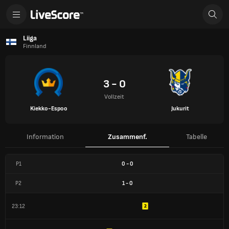
Liiga
Finnland
3 - 0
Vollzeit
Kiekko-Espoo
Jukurit
Information
Zusammenf.
Tabelle
P1
0
-
0
P2
1
-
0
23:12