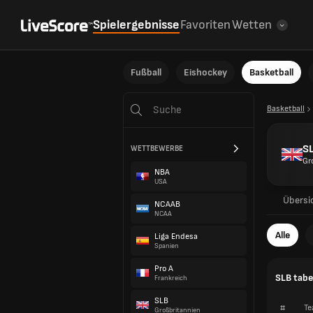
Spielergebnisse
Favoriten
Wetten
Fußball
Eishockey
Basketball
Basketball
S
WETTBEWERBE
Gr
NBA
USA
Übersi
NCAAB
NCAA
Alle
Liga Endesa
Spanien
Pro A
SLB tabe
Frankreich
SLB
#
Te
Großbritannien