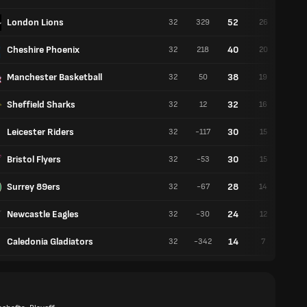
London Lions
52
32
329
26
6
Cheshire Phoenix
40
32
218
20
12
Manchester Basketball
38
32
50
19
13
Sheffield Sharks
32
32
12
16
16
Leicester Riders
30
32
-117
15
17
Bristol Flyers
30
32
-53
15
17
Surrey 89ers
28
32
-67
14
18
Newcastle Eagles
24
32
-30
12
20
Caledonia Gladiators
14
32
-342
7
25