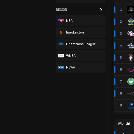
1
REGION
NBA
2
EuroLeague
3
Champions League
4
WNBA
5
NCAA
6
7
8
9
Wichtig