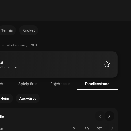
Tennis
Kricket
Großbritannien
SLB
LB
oßbritannien
Favoriten
cht
Spielpläne
Ergebnisse
Tabellenstand
Heim
Auswärts
lle
am
P
SD
PTE
S
N