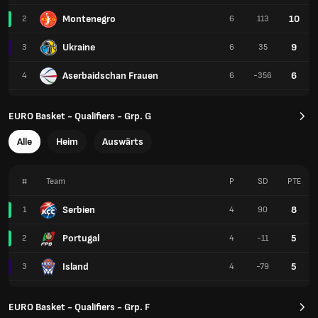
Montenegro
10
2
6
113
Ukraine
9
3
6
35
Aserbaidschan Frauen
6
4
6
-356
EURO Basket - Qualifiers - Grp. G
Alle
Heim
Auswärts
#
Team
P
SD
PTE
Serbien
8
1
4
90
Portugal
5
2
4
-11
Island
5
3
4
-79
EURO Basket - Qualifiers - Grp. F