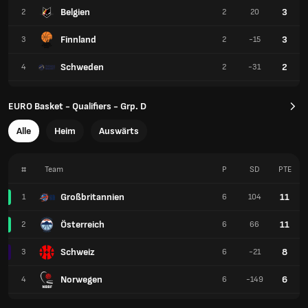
Belgien
3
2
2
20
Finnland
3
3
2
-15
Schweden
2
4
2
-31
EURO Basket - Qualifiers - Grp. D
Alle
Heim
Auswärts
#
Team
P
SD
PTE
Großbritannien
11
1
6
104
Österreich
11
2
6
66
Schweiz
8
3
6
-21
Norwegen
6
4
6
-149