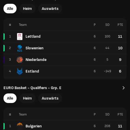
Alle
Heim
Auswärts
#
Team
P
SD
PTE
Lettland
11
1
6
100
Slowenien
10
2
6
44
Niederlande
9
3
6
5
Estland
6
4
6
-149
EURO Basket - Qualifiers - Grp. E
Alle
Heim
Auswärts
#
Team
P
SD
PTE
Bulgarien
11
1
6
208