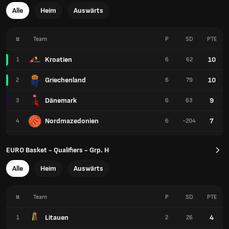
Alle
Heim
Auswärts
#
Team
P
SD
PTE
Kroatien
10
1
6
62
Griechenland
10
2
6
79
Dänemark
9
3
6
63
Nordmazedonien
7
4
6
-204
EURO Basket - Qualifiers - Grp. H
Alle
Heim
Auswärts
#
Team
P
SD
PTE
Litauen
4
1
2
26