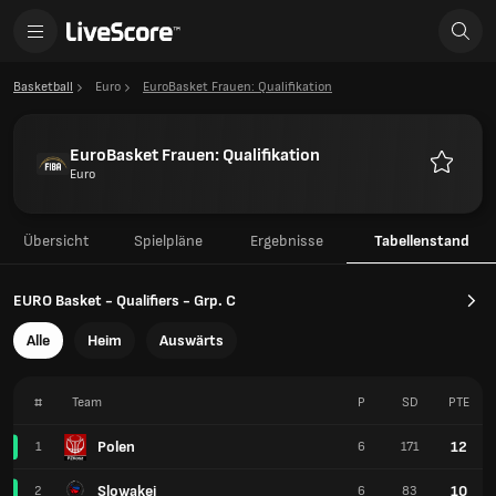
Basketball
Euro
EuroBasket Frauen: Qualifikation
EuroBasket Frauen: Qualifikation
Euro
Favorite
Übersicht
Spielpläne
Ergebnisse
Tabellenstand
EURO Basket - Qualifiers - Grp. C
Alle
Heim
Auswärts
#
Team
P
SD
PTE
Polen
12
1
6
171
Slowakei
10
2
6
83