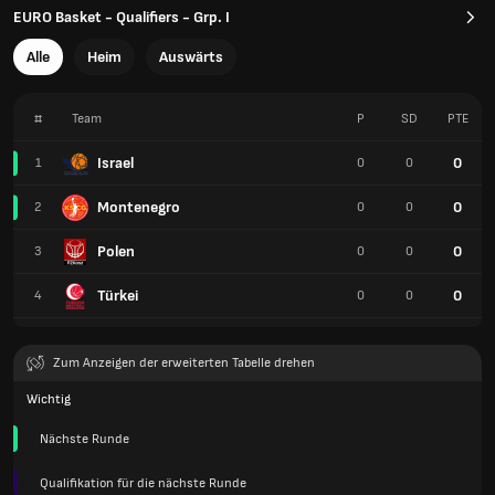
EURO Basket - Qualifiers - Grp. I
Alle
Heim
Auswärts
#
Team
P
SD
PTE
Israel
0
1
0
0
Montenegro
0
2
0
0
Polen
0
3
0
0
Türkei
0
4
0
0
Zum Anzeigen der erweiterten Tabelle drehen
Wichtig
Nächste Runde
Qualifikation für die nächste Runde