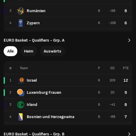
Rumänien
8
3
6
-98
Zypern
6
4
6
-156
EURO Basket - Qualifiers - Grp. A
Alle
Heim
Auswärts
#
Team
P
SD
PTE
Israel
12
1
6
109
Luxemburg Frauen
9
2
6
20
Irland
8
3
6
-41
Bosnien und Herzegowina
7
4
6
-88
EURO Basket - Qualifiers - Grp. B