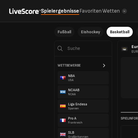
Spielergebnisse
Favoriten
Wetten
Fußball
Eishockey
Basketball
Eur
EURO
WETTBEWERBE
NBA
USA
NCAAB
NCAA
Liga Endesa
Spanien
Pro A
SPIELINFO
Frankreich
SLB
Großbritannien