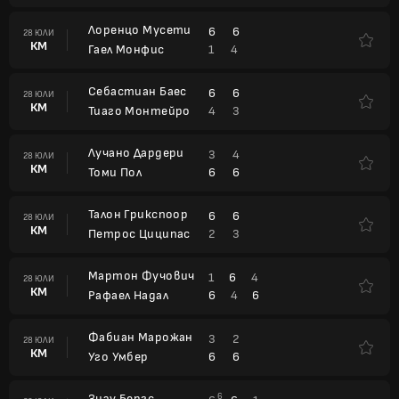
Лоренцо Мусети
6
6
28 ЮЛИ
КМ
1
4
Гаел Монфис
Себастиан Баес
6
6
28 ЮЛИ
КМ
4
3
Тиаго Монтейро
Лучано Дардери
3
4
28 ЮЛИ
КМ
6
6
Томи Пол
Талон Грикспоор
6
6
28 ЮЛИ
КМ
2
3
Петрос Циципас
Мартон Фучович
1
6
4
28 ЮЛИ
КМ
6
4
6
Рафаел Надал
Фабиан Марожан
3
2
28 ЮЛИ
КМ
6
6
Уго Умбер
Зизу Бергс
6