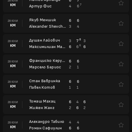
6
7
28 ЮЛИ
КМ
7
4
6
Артур Фис
Якуб Меншик
6
6
28 ЮЛИ
КМ
3
4
Alexander Shevchenko
Душан Лайович
8
3
7
3
28 ЮЛИ
КМ
6
6
6
6
Максимилиан Мартерер
Франциско Керундоло
6
6
28 ЮЛИ
КМ
2
1
Марсело Бариос
Стан Вавринка
6
6
28 ЮЛИ
КМ
1
1
Павел Котов
Томаш Махац
6
4
6
28 ЮЛИ
КМ
2
6
2
Жижен Жанг
Алехандро Табило
4
4
28 ЮЛИ
КМ
6
6
Роман Сафиулин