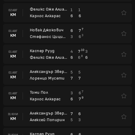
Феликс Оже Алиасим
1
1
02 АВГ
КМ
6
6
Карлос Алкарас
Новак Джокович
7
6
7
01 АВГ
КМ
3
3
6
Стефанос Циципас
Каспер Рууд
10
4
7
3
01 АВГ
КМ
8
6
6
6
Феликс Оже Алиасим
Александър Зверев
5
5
01 АВГ
КМ
7
7
Лоренцо Мусети
Томи Пол
7
3
6
01 АВГ
КМ
9
6
7
Карлос Алкарас
Александър Зверев
7
6
31 ЮЛИ
КМ
5
3
Алексей Попирин
Каспер Рууд
6
6
31 ЮЛИ