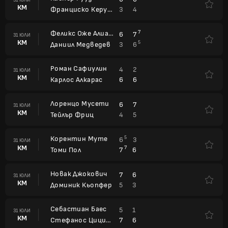
КМ
3
4
Франциско Керундоло
Феликс Оже Алиасим
7
6
7
31 ЮЛИ
КМ
5
3
6
Даниил Медведев
Роман Сафиулин
4
2
31 ЮЛИ
КМ
6
6
Карлос Алкарас
Лоренцо Мусети
6
7
31 ЮЛИ
КМ
4
5
Тейлър Фриц
Корентин Муте
5
6
3
31 ЮЛИ
КМ
7
7
6
Томи Пол
Новак Джокович
7
6
31 ЮЛИ
КМ
5
3
Доминик Кьопфер
Себастиан Баес
5
1
31 ЮЛИ
КМ
7
6
Стефанос Циципас