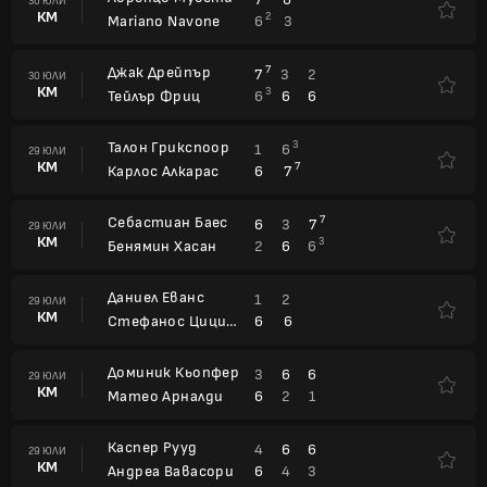
30 ЮЛИ
КМ
2
6
3
Mariano Navone
Джак Дрейпър
7
7
3
2
30 ЮЛИ
КМ
3
6
6
6
Тейлър Фриц
Талон Грикспоор
3
1
6
29 ЮЛИ
КМ
7
6
7
Карлос Алкарас
Себастиан Баес
7
6
3
7
29 ЮЛИ
КМ
3
2
6
6
Бенямин Хасан
Даниел Еванс
1
2
29 ЮЛИ
КМ
6
6
Стефанос Циципас
Доминик Кьопфер
3
6
6
29 ЮЛИ
КМ
6
2
1
Матео Арналди
Каспер Рууд
4
6
6
29 ЮЛИ
КМ
6
4
3
Андреа Вавасори