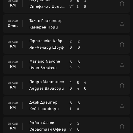
6
6
1
28 ЮЛИ
КМ
8
7
1
6
Стефанос Циципас
Талон Грикспоор
28 ЮЛИ
Отм.
Камерън Нори
Франсиско Кабрал
2
2
28 ЮЛИ
КМ
6
6
Ян-Ленард Щруф
Mariano Navone
6
6
28 ЮЛИ
КМ
2
2
Нуно Боржеш
Педро Мартинес
4
6
4
28 ЮЛИ
КМ
6
4
6
Андреа Вавасори
Джак Дрейпър
6
6
28 ЮЛИ
КМ
1
4
Кей Нишикори
Робин Хаасе
5
2
28 ЮЛИ
КМ
7
6
Себастиан Офнер