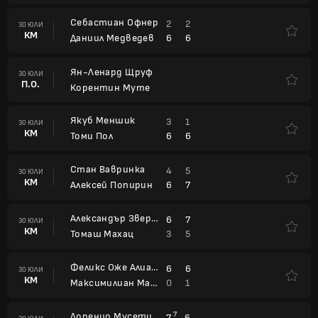
Себастиан Офнер
2
2
30 ЮЛИ
КМ
6
6
Даниил Медведев
Ян-Ленард Щруф
30 ЮЛИ
П.О.
Корентин Муте
Якуб Меншик
3
1
30 ЮЛИ
КМ
6
6
Томи Пол
Стан Вавринка
4
5
30 ЮЛИ
КМ
6
7
Алексей Попирин
Александър Зверев
6
7
30 ЮЛИ
КМ
3
5
Томаш Махац
Феликс Оже Алиасим
6
6
30 ЮЛИ
КМ
0
1
Максимилиан Мартерер
Лоренцо Мусети
7
7
6