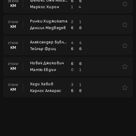
Феликс Оже Алиасим
6
6
28 ЮЛИ
КМ
1
4
Маркос Хирон
Ринки Хиджиката
2
1
27 ЮЛИ
КМ
6
6
Даниил Медведев
Александер Бублик
4
4
27 ЮЛИ
КМ
6
6
Тейлър Фриц
Новак Джокович
6
6
27 ЮЛИ
КМ
0
1
Матю Ебдън
Хади Хабиб
3
1
27 ЮЛИ
КМ
6
6
Карлос Алкарас