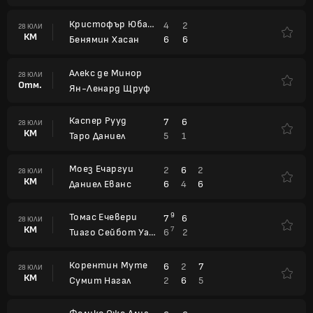
Кристофър Юбанкс
4
2
28 ЮЛИ
КМ
6
6
Бенямин Хасан
Алекс де Минор
28 ЮЛИ
Отм.
Ян-Ленард Щруф
Каспер Рууд
7
6
28 ЮЛИ
КМ
5
1
Таро Даниел
Моез Ечаргуи
2
6
2
28 ЮЛИ
КМ
6
4
6
Даниел Еванс
Томас Ечевери
9
7
6
28 ЮЛИ
КМ
7
6
2
Тиаго Сейбот Уайлд
Корентин Муте
6
2
7
28 ЮЛИ
КМ
2
6
5
Сумит Нагал