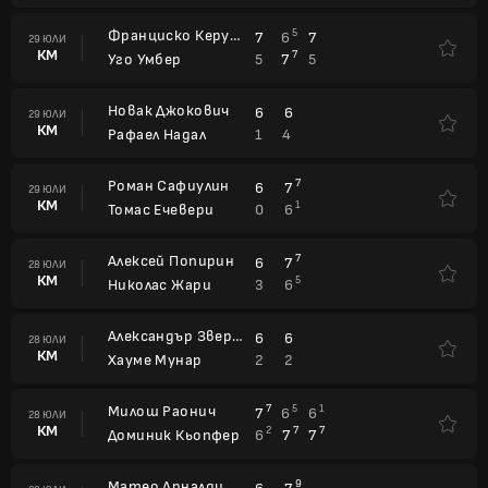
Франциско Керундоло
5
7
6
7
29 ЮЛИ
КМ
7
5
7
5
Уго Умбер
Новак Джокович
6
6
29 ЮЛИ
КМ
1
4
Рафаел Надал
Роман Сафиулин
7
6
7
29 ЮЛИ
КМ
1
0
6
Томас Ечевери
Алексей Попирин
7
6
7
28 ЮЛИ
КМ
5
3
6
Николас Жари
Александър Зверев
6
6
28 ЮЛИ
КМ
2
2
Хауме Мунар
Милош Раонич
7
5
1
7
6
6
28 ЮЛИ
КМ
2
7
7
6
7
7
Доминик Кьопфер
Матео Арналди
9