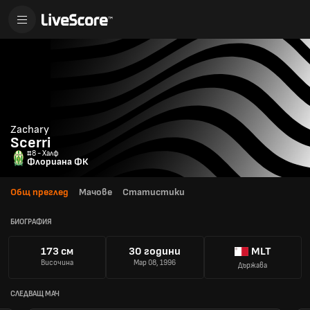
Zachary
Scerri
#8 - Халф
Флориана ФК
Общ преглед
Мачове
Статистики
БИОГРАФИЯ
173 см
30 години
MLT
Височина
Мар 08, 1996
Държава
СЛЕДВАЩ МАЧ