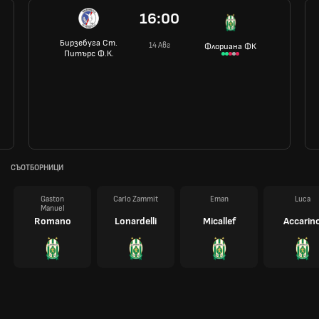
16:00
Бирзебуга Ст.
14 Авг
Флориана ФК
Питърс Ф.К.
СЪОТБОРНИЦИ
Gaston
Carlo Zammit
Eman
Luca
Manuel
Romano
Lonardelli
Micallef
Accarin