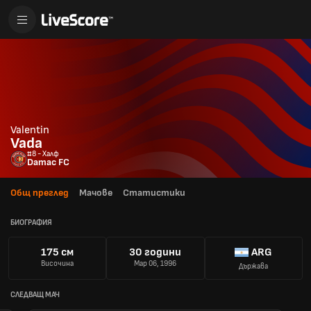
Valentin
Vada
#8 - Халф
Damac FC
Общ преглед
Мачове
Статистики
БИОГРАФИЯ
175 см
30 години
ARG
Височина
Мар 06, 1996
Държава
СЛЕДВАЩ МАЧ