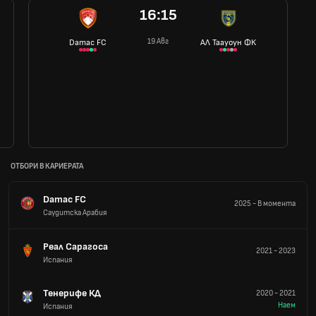
16:15
19 Авг
Damac FC
АЛ Таауоун ФК
ОТБОРИ В КАРИЕРАТА
Damac FC
2025
-
В момента
Саудитска Арабия
Реал Сарагоса
2021
-
2023
Испания
Тенерифе КД
2020
-
2021
Наем
Испания