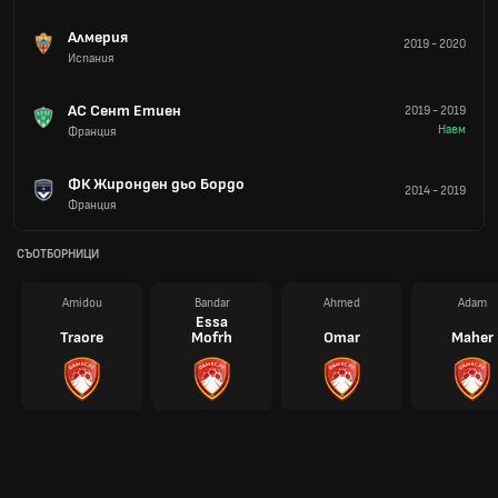
Алмерия
2019
-
2020
Испания
АС Сент Етиен
2019
-
2019
Наем
Франция
ФК Жиронден дьо Бордо
2014
-
2019
Франция
СЪОТБОРНИЦИ
Amidou
Bandar
Ahmed
Adam
Essa
Traore
Mofrh
Omar
Maher