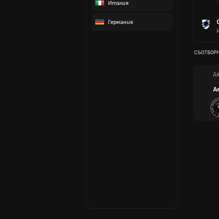
Италия
Германия
СЪОТБОР
Да
А