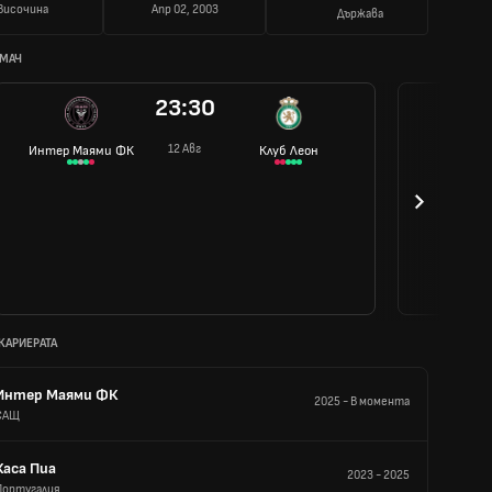
Височина
Апр 02, 2003
Държава
 МАЧ
23:30
12 Авг
Интер Маями ФК
Клуб Леон
 КАРИЕРАТА
Интер Маями ФК
2025
-
В момента
САЩ
Каса Пиа
2023
-
2025
Португалия