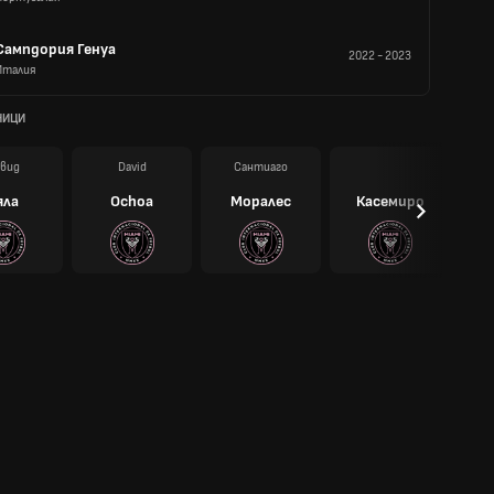
Сампдория Генуа
2022
-
2023
Италия
НИЦИ
вид
David
Сантиаго
яла
Ochoa
Моралес
Касемиро