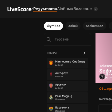
Резултати
Любими
Залагане
Футбол
Хокей
Баскетбол
ОТБОРИ
Манчестър Юнайтед
Англия
Telasco
Sego
Ливърпул
#8 - 
Англия
Инт
Арсенал
Англия
Общ пр
Реал Мадрид
БИОГРАФ
Испания
Барселона
Испания