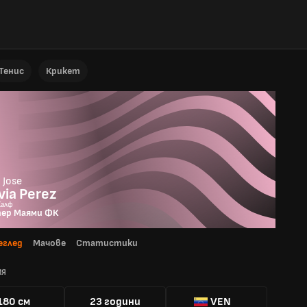
Тенис
Крикет
 Jose
via Perez
Халф
ер Маями ФК
еглед
Мачове
Статистики
ИЯ
180 см
23 години
VEN