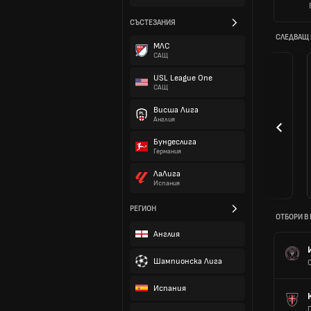
СЪСТЕЗАНИЯ
СЛЕДВАЩ
МЛС
САЩ
USL League One
САЩ
Висша Лига
Англия
Бундеслига
Германия
ЛаЛига
Испания
РЕГИОН
ОТБОРИ В
Англия
Шампионска Лига
Испания