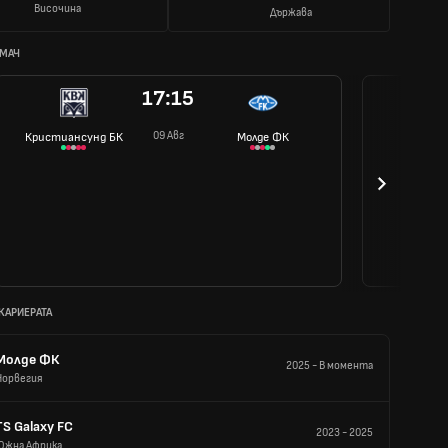
Височина
Държава
 МАЧ
17:15
09 Авг
Кристиансунд БК
Молде ФК
 КАРИЕРАТА
Молде ФК
2025
-
В момента
Норвегия
TS Galaxy FC
2023
-
2025
Южна Африка