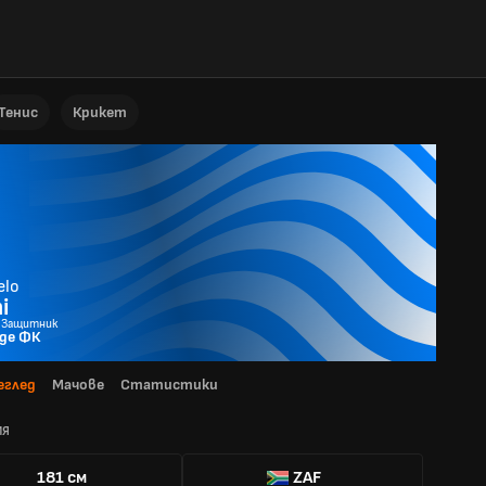
Тенис
Крикет
elo
i
- Защитник
де ФК
еглед
Мачове
Статистики
ИЯ
181 см
ZAF