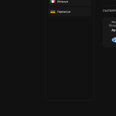
Италия
СЪОТБОР
Германия
Ма
Фьо
Ло