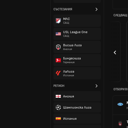
СЪСТЕЗАНИЯ
СЛЕДВАЩ
МЛС
САЩ
USL League One
САЩ
Висша Лига
Англия
Бундеслига
Германия
ЛаЛига
Испания
РЕГИОН
ОТБОРИ В
Англия
Шампионска Лига
Испания