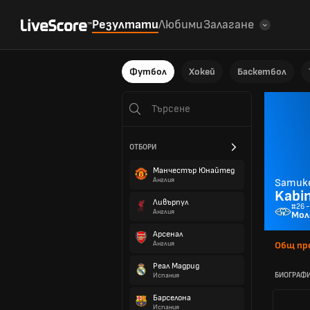
Резултати
Любими
Залагане
Футбол
Хокей
Баскетбол
ОТБОРИ
Манчестър Юнайтед
Англия
Samuk
Kabin
Ливърпул
#26 
Англия
Мол
Арсенал
Англия
Общ пр
Реал Мадрид
БИОГРАФ
Испания
Барселона
Испания