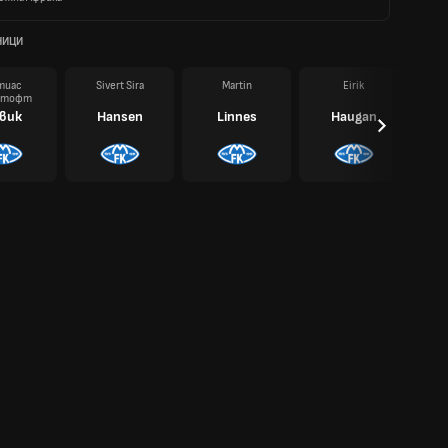
НИЦИ
тиас
Sivert Sira
Martin
Eirik
ртофт
вик
Hansen
Linnes
Haugan