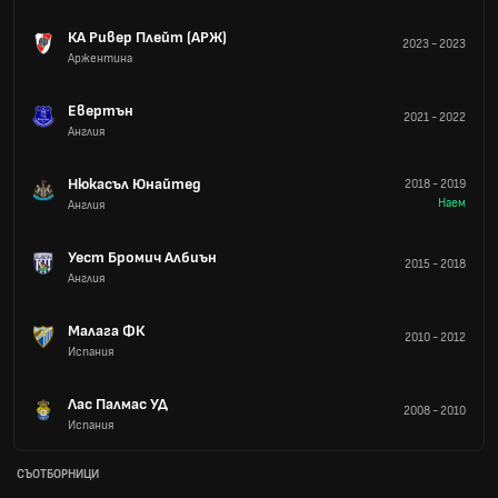
КА Ривер Плейт (АРЖ)
2023
-
2023
Аржентина
Евертън
2021
-
2022
Англия
Нюкасъл Юнайтед
2018
-
2019
Наем
Англия
Уест Бромич Албиън
2015
-
2018
Англия
Малага ФК
2010
-
2012
Испания
Лас Палмас УД
2008
-
2010
Испания
СЪОТБОРНИЦИ