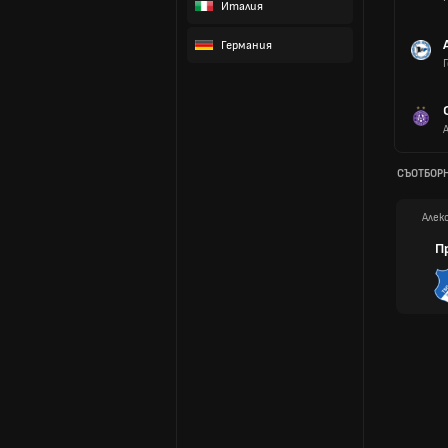
Италия
Германия
СЪОТБОР
Алек
П