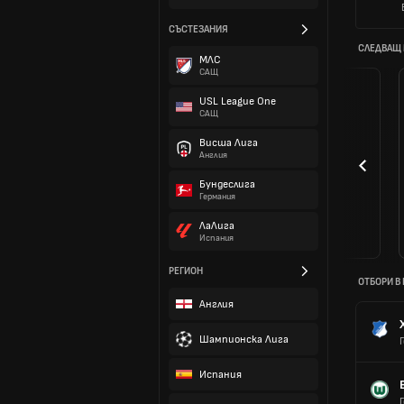
СЪСТЕЗАНИЯ
СЛЕДВАЩ
МЛС
САЩ
USL League One
САЩ
Висша Лига
Англия
Бундеслига
Германия
ЛаЛига
Испания
РЕГИОН
ОТБОРИ В
Англия
Шампионска Лига
Испания