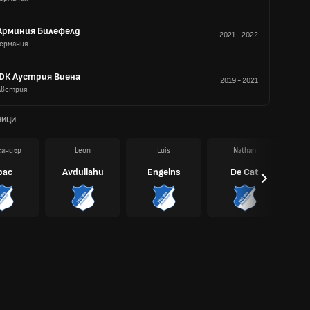
Арминия Билефелд
2021
-
2022
Германия
ФК Аустрия Виена
2019
-
2021
Австрия
НИЦИ
сандър
Leon
Luis
Nathan
рас
Avdullahu
Engelns
De Cat