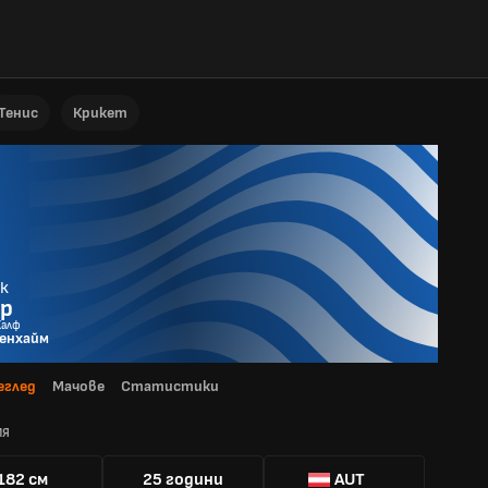
Тенис
Крикет
к
р
Халф
енхайм
еглед
Мачове
Статистики
ИЯ
182 см
25 години
AUT