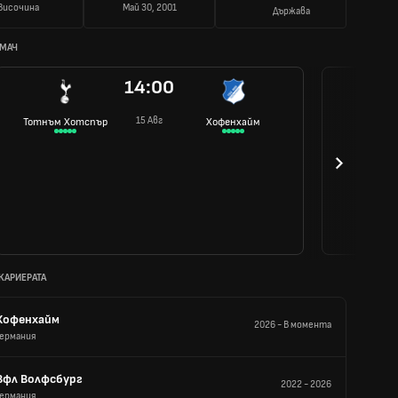
Височина
Май 30, 2001
Държава
 МАЧ
14:00
15 Авг
Тотнъм Хотспър
Хофенхайм
 КАРИЕРАТА
Хофенхайм
2026
-
В момента
Германия
Вфл Волфсбург
2022
-
2026
Германия