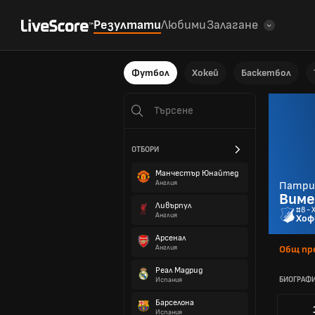
Резултати
Любими
Залагане
Футбол
Хокей
Баскетбол
ОТБОРИ
Манчестър Юнайтед
Англия
Патри
Виме
Ливърпул
#8 - 
Англия
Хоф
Арсенал
Англия
Общ пр
Реал Мадрид
БИОГРАФ
Испания
Барселона
Испания