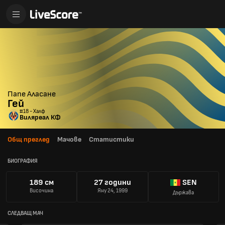
Папе Аласане
Гей
#18 - Халф
Виляреал КФ
Общ преглед
Мачове
Статистики
БИОГРАФИЯ
189 см
27 години
SEN
Височина
Яну 24, 1999
Държава
СЛЕДВАЩ МАЧ