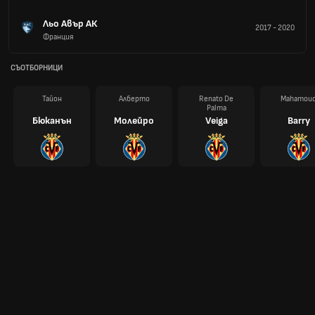
Льо Авър АК
2017
-
2020
Франция
СЪОТБОРНИЦИ
Тайон
Алберто
Renato De
Mahamou
Palma
Бюканън
Молейро
Veiga
Barry