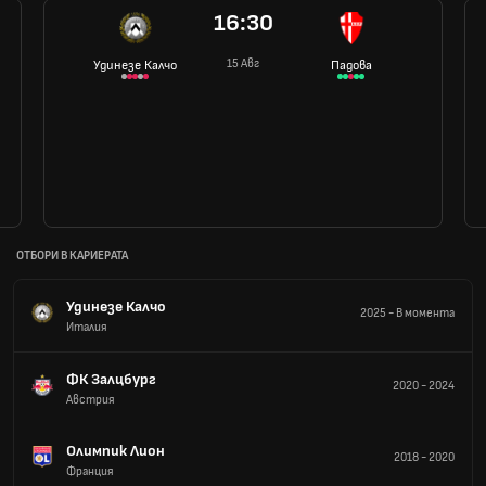
16:30
15 Авг
Удинезе Калчо
Падова
ОТБОРИ В КАРИЕРАТА
Удинезе Калчо
2025
-
В момента
Италия
ФК Залцбург
2020
-
2024
Австрия
Олимпик Лион
2018
-
2020
Франция