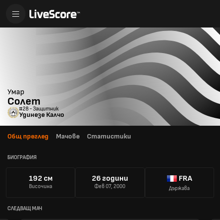
Умар
Солет
#28 - Защитник
Удинезе Калчо
Общ преглед
Мачове
Статистики
БИОГРАФИЯ
192 см
26 години
FRA
Височина
Фев 07, 2000
Държава
СЛЕДВАЩ МАЧ