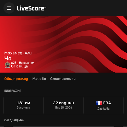
Мохамед-Али
Чо
#25 - Нападател
ОГК Ница
Общ преглед
Мачове
Статистики
БИОГРАФИЯ
181 см
22 години
FRA
Височина
Яну 19, 2004
Държава
СЛЕДВАЩ МАЧ