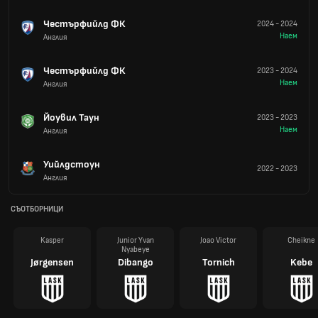
Честърфийлд ФК
2024
-
2024
Наем
Англия
Честърфийлд ФК
2023
-
2024
Наем
Англия
Йоувил Таун
2023
-
2023
Наем
Англия
Уийлдстоун
2022
-
2023
Англия
СЪОТБОРНИЦИ
Kasper
Junior Yvan
Joao Victor
Cheikne
Nyabeye
Jørgensen
Dibango
Tornich
Kebe