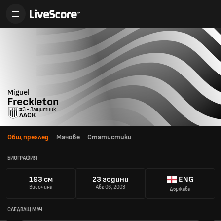
Miguel
Freckleton
#3 - Защитник
ЛАСК
Общ преглед
Мачове
Статистики
БИОГРАФИЯ
193 см
23 години
ENG
Височина
Авг 06, 2003
Държава
СЛЕДВАЩ МАЧ