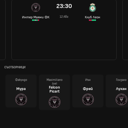
23:30
12 Авг
Интер Маями ФК
Клуб Леон
СЪОТБОРНИЦИ
Факундо
Maximiliano
Иън
Гонзало
Joel
Falcon
Мура
Фрей
Лухан
Picart