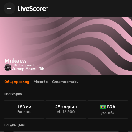
Микаел
#16 - Защитник
Интер Маями ФК
Общ преглед
Мачове
Статистики
БИОГРАФИЯ
183 см
25 години
BRA
Височина
Авг 12, 2000
Държава
СЛЕДВАЩ МАЧ