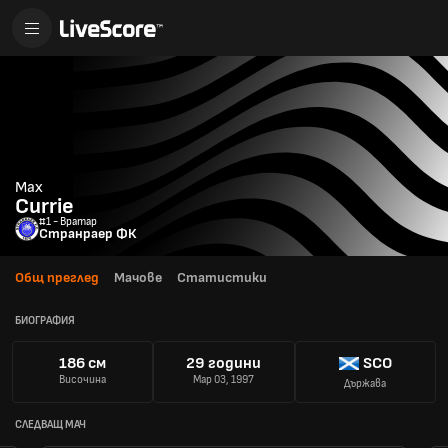
Max
Currie
#1 - Вратар
Странраер ФК
Общ преглед
Мачове
Статистики
БИОГРАФИЯ
186 см
29 години
SCO
Височина
Мар 03, 1997
Държава
СЛЕДВАЩ МАЧ