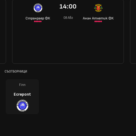
14:00
08 Авг
Странраер ФК
Анан Атлетик ФК
СЪОТБОРНИЦИ
Finn
Ecrepont