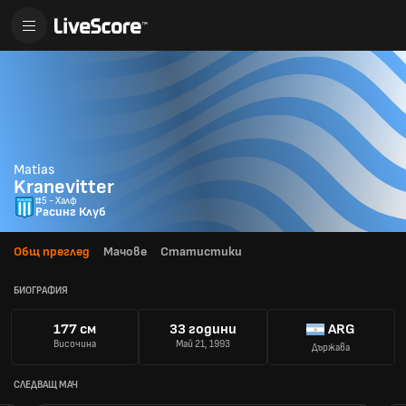
Matias
Kranevitter
#5 - Халф
Расинг Клуб
Общ преглед
Мачове
Статистики
БИОГРАФИЯ
177 см
33 години
ARG
Височина
Май 21, 1993
Държава
СЛЕДВАЩ МАЧ