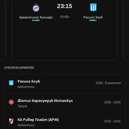
23:15
09 Авг
Архентинос Хуниорс
Расинг Клуб
ОТБОРИ В КАРИЕРАТА
Расинг Клуб
2026
-
В момента
Аржентина
Фатих Карагумрук Истанбул
2025
-
2026
Турция
КА Ривер Плейт (АРЖ)
2022
-
2025
Аржентина