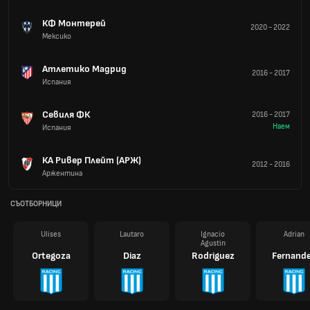
КФ Монтерей
2020
-
2022
Мексико
Атлетико Мадрид
2016
-
2017
Испания
Севиля ФК
2016
-
2017
Наем
Испания
КА Ривер Плейт (АРЖ)
2012
-
2016
Аржентина
СЪОТБОРНИЦИ
Ulises
Lautaro
Ignacio
Adrian
Agustin
Ortegoza
Diaz
Rodriguez
Fernand