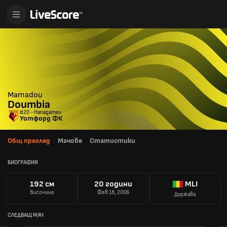
Mamadou
Doumbia
#20 - Нападател
Уотфорд ФК
Общ преглед
Мачове
Статистики
БИОГРАФИЯ
192 см
20 години
MLI
Височина
Фев 18, 2006
Държава
СЛЕДВАЩ МАЧ