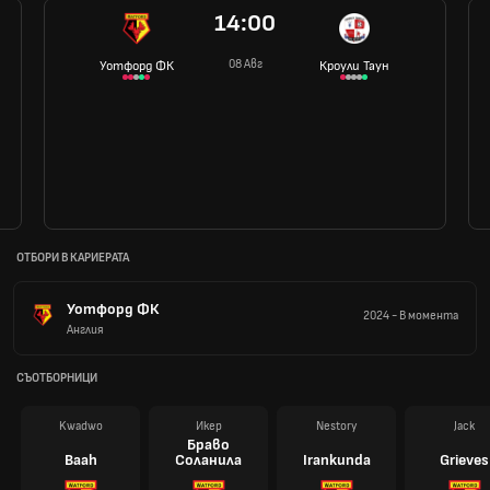
14:00
08 Авг
Уотфорд ФК
Кроули Таун
ОТБОРИ В КАРИЕРАТА
Уотфорд ФК
2024
-
В момента
Англия
СЪОТБОРНИЦИ
Kwadwo
Икер
Nestory
Jack
Браво
Baah
Соланила
Irankunda
Grieves