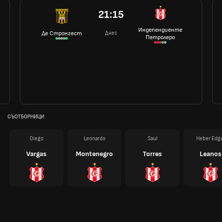
21:15
Индепендиенте
Днес
Де Стронгест
Петролеро
СЪОТБОРНИЦИ
Diego
Leonardo
Saul
Heber Edg
Vargas
Montenegro
Torres
Leanos