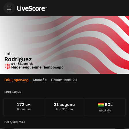
Luis
Rodriguez
#4 - Защитник
Индепендиенте Петролеро
Общ преглед
Мачове
Статистики
БИОГРАФИЯ
173 см
31 години
BOL
Височина
Авг 22, 1994
Държава
СЛЕДВАЩ МАЧ