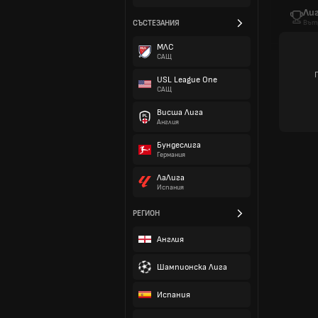
Ли
СЪСТЕЗАНИЯ
Вът
МЛС
САЩ
USL League One
САЩ
Висша Лига
Англия
Бундеслига
Германия
ЛаЛига
Испания
РЕГИОН
Англия
Шампионска Лига
Испания