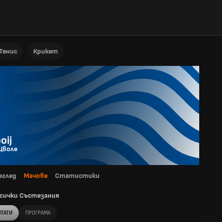
Тенис
Крикет
oij
Цволе
еглед
Мачове
Статистики
сички Състезания
ЛТАТИ
ПРОГРАМА