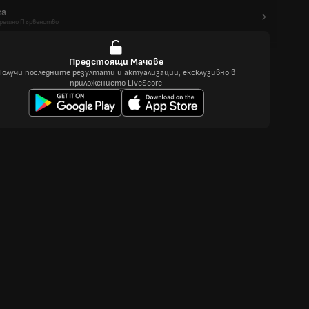
га
решно Първенство
Предстоящи Мачове
Получи последните резултати и актуализации, ексклузивно в
приложението LiveScore