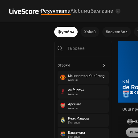
Резултати
Любими
Залагане
Футбол
Хокей
Баскетбол
ОТБОРИ
Манчестър Юнайтед
Англия
Kaj
de Ro
Ливърпул
ФК 
Англия
Арсенал
Англия
Общ пр
Реал Мадрид
В
Испания
Барселона
РЕЗУ
Испания