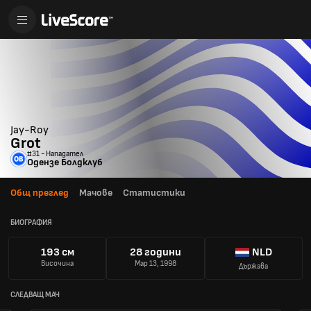
Jay-Roy
Grot
#31 - Нападател
Одензе Болдклуб
Общ преглед
Мачове
Статистики
БИОГРАФИЯ
193 см
28 години
NLD
Височина
Мар 13, 1998
Държава
СЛЕДВАЩ МАЧ