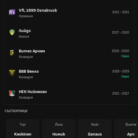
VfL 1899 Osnabruck
2021
-
2021
Германия
Лийдс
2017
-
2020
Англия
Витес Арнем
2019
-
2020
Наем
Холандия
ВВВ Венло
2018
-
2019
Наем
Холандия
НЕК Ниймеген
2015
-
2017
Холандия
СЪОТБОРНИЦИ
Topi
Йона
Noah
Фиете
Keskinen
Нимик
Ganaus
Арп