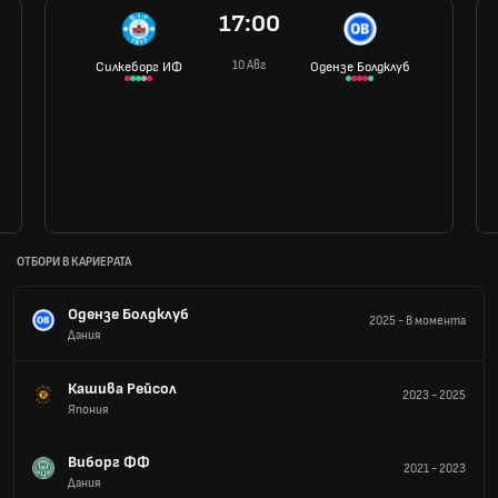
17:00
10 Авг
Силкеборг ИФ
Одензе Болдклуб
ОТБОРИ В КАРИЕРАТА
Одензе Болдклуб
2025
-
В момента
Дания
Кашива Рейсол
2023
-
2025
Япония
Виборг ФФ
2021
-
2023
Дания