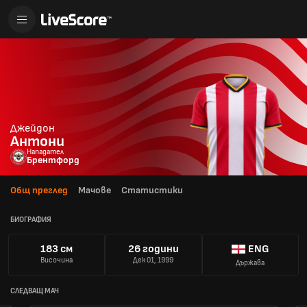
Джейдон
Антони
Нападател
Брентфорд
Общ преглед
Мачове
Статистики
БИОГРАФИЯ
183 см
26 години
ENG
Височина
Дек 01, 1999
Държава
СЛЕДВАЩ МАЧ