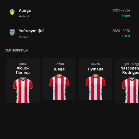
Лийдс
2023
-
2024
Наем
Англия
Уеймаут ФК
2020
-
2020
Наем
Англия
СЪОТБОРНИЦИ
Кийн
Кевин
Данго
Igor Thiag
Люис-
Nascimen
Шаде
Оутара
Потър
Rodrigu