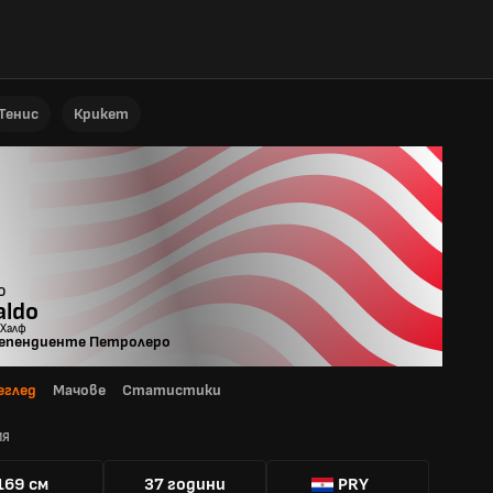
Тенис
Крикет
o
aldo
 Халф
епендиенте Петролеро
еглед
Мачове
Статистики
ИЯ
169 см
37 години
PRY