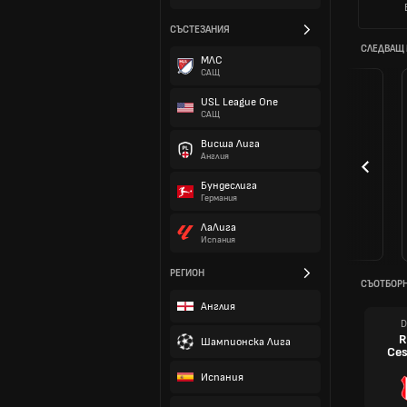
СЪСТЕЗАНИЯ
СЛЕДВАЩ
МЛС
САЩ
USL League One
САЩ
Висша Лига
Англия
Бундеслига
Германия
ЛаЛига
Испания
РЕГИОН
СЪОТБОР
Англия
D
R
Шампионска Лига
Ces
Испания