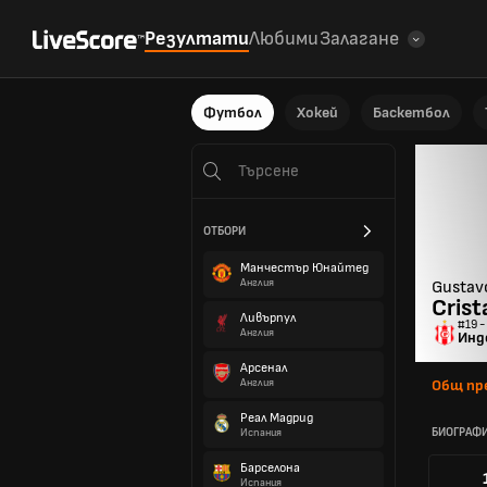
Резултати
Любими
Залагане
Футбол
Хокей
Баскетбол
ОТБОРИ
Манчестър Юнайтед
Англия
Gustav
Crist
Ливърпул
#19 -
Англия
Инд
Арсенал
Англия
Общ пр
Реал Мадрид
БИОГРАФ
Испания
Барселона
Испания