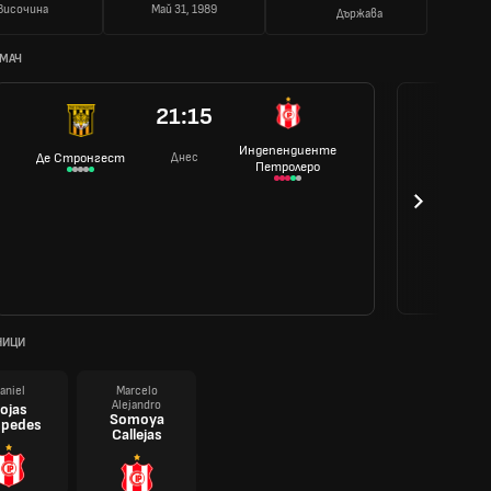
Височина
Май 31, 1989
Държава
 МАЧ
21:15
Индепендиенте
Днес
Де Стронгест
Петролеро
НИЦИ
aniel
Marcelo
Alejandro
ojas
Somoya
pedes
Callejas