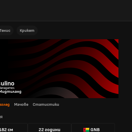
Тенис
Крикет
ulino
 Нападател
Мидтиланд
еглед
Мачове
Статистики
ИЯ
182 см
22 години
GNB