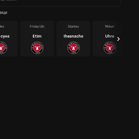
НИЦИ
жо
Friday Ubi
Stanley
Mikael
-сунг
Etim
Iheanacho
Uhre