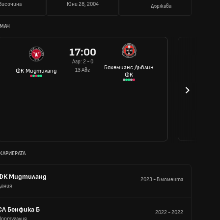
Височина
Юни 28, 2004
Държава
 МАЧ
17:00
Агр: 2 - 0
Бохемианс Дъблин
13 Авг
ФК Мидтиланд
ФК
 КАРИЕРАТА
ФК Мидтиланд
2023
-
В момента
Дания
СЛ Бенфика Б
2022
-
2022
Португалия