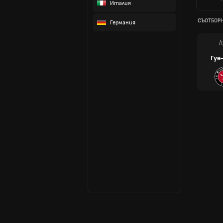
Италия
СЪОТБОР
Германия
Д
Гуе