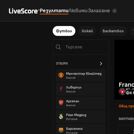
Резултати
Любими
Залагане
Футбол
Хокей
Баскетбол
ОТБОРИ
Манчестър Юнайтед
Англия
Franc
Ливърпул
#7 -
Англия
ФК 
Арсенал
Англия
Общ пр
Реал Мадрид
БИОГРАФ
Испания
Барселона
Испания