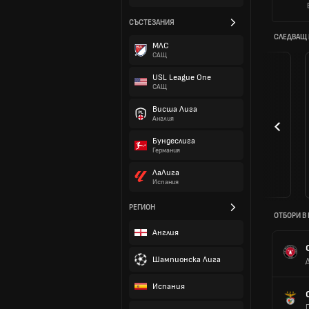
СЪСТЕЗАНИЯ
СЛЕДВАЩ
МЛС
САЩ
USL League One
САЩ
Висша Лига
Англия
Бундеслига
Германия
ЛаЛига
Испания
РЕГИОН
ОТБОРИ В
Англия
Шампионска Лига
Испания