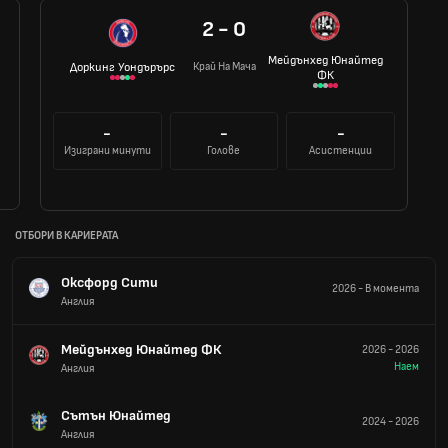
2 - 0
Мейдънхед Юнайтед
Край На Мача
Доркинг Уондърърс
ФК
-
-
-
Изиграни минути
Голове
Асистенции
ОТБОРИ В КАРИЕРАТА
Оксфорд Сити
2026
-
В момента
Англия
Мейдънхед Юнайтед ФК
2026
-
2026
Наем
Англия
Сътън Юнайтед
2024
-
2026
Англия