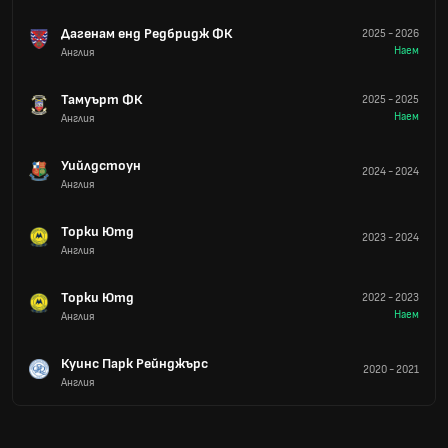
Дагенам енд Редбридж ФК
2025
-
2026
Наем
Англия
Тамуърт ФК
2025
-
2025
Наем
Англия
Уийлдстоун
2024
-
2024
Англия
Торки Ютд
2023
-
2024
Англия
Торки Ютд
2022
-
2023
Наем
Англия
Куинс Парк Рейнджърс
2020
-
2021
Англия