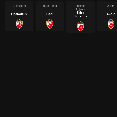
Страхиня
Young-woo
Franklin
Adem
Degaulle
Tebo
Еракович
Seol
Avdic
Uchenna