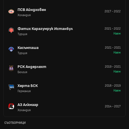
ПСВ Айндховен
2017
-
2022
Холандия
Фатих Карагумрук Истанбул
2021
-
2022
Наем
Турция
Касъмпаша
2021
-
2021
Наем
Турция
РСК Андерлехт
2019
-
2021
Наем
Белгия
Херта БСК
2018
-
2019
Наем
Германия
АЗ Алкмаар
2014
-
2017
Холандия
СЪОТБОРНИЦИ