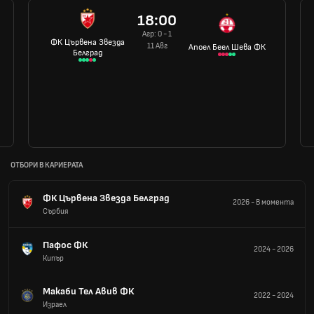
18:00
Агр: 0 - 1
ФК Цървена Звезда
11 Авг
Апоел Беел Шева ФК
Белград
ОТБОРИ В КАРИЕРАТА
ФК Цървена Звезда Белград
2026
-
В момента
Сърбия
Пафос ФК
2024
-
2026
Кипър
Макаби Тел Авив ФК
2022
-
2024
Израел