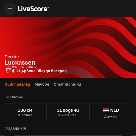
Derrick
Luckassen
#32 - Защитник
ФК Цървена Звезда Белград
Общ преглед
Мачове
Статистики
БИОГРАФИЯ
188 см
31 години
NLD
Височина
Юли 03, 1995
Държава
СЛЕДВАЩ МАЧ