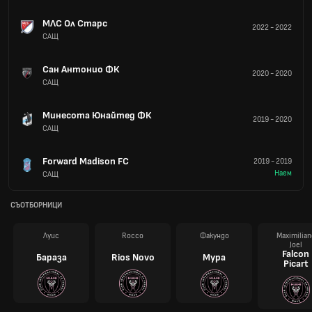
МЛС Ол Старс
2022
-
2022
САЩ
Сан Антонио ФК
2020
-
2020
САЩ
Минесота Юнайтед ФК
2019
-
2020
САЩ
Forward Madison FC
2019
-
2019
Наем
САЩ
СЪОТБОРНИЦИ
Луис
Rocco
Факундо
Maximilian
Joel
Falcon
Бараза
Rios Novo
Мура
Picart