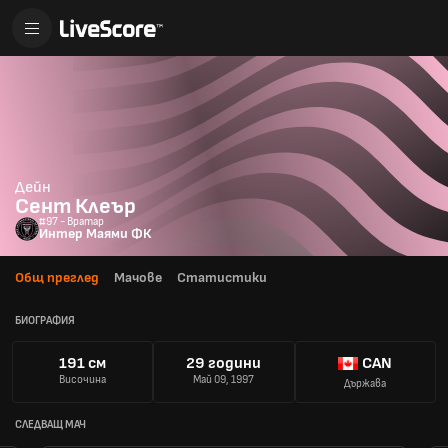
Дейн
Сент Клеър
#97 - Вратар
Интер Маями ФК
Общ преглед
Мачове
Статистики
БИОГРАФИЯ
191 см
29 години
CAN
Височина
Май 09, 1997
Държава
СЛЕДВАЩ МАЧ