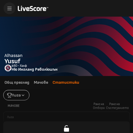
Alhassan
Yusuf
#80 - Халф
Ню Ингланд Революшън
Общ преглед
Мачове
Статистики
Лига
Ранг на
Ранг на
МАЧОВЕ
Отбора
Състезанието
Лига