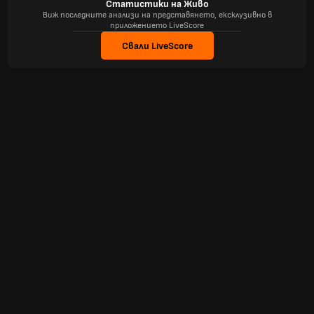
Статистики на Живо
Виж последните анализи на представянето, ексклузивно в
приложението LiveScore
Свали LiveScore