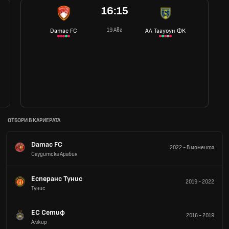
16:15
19 Авг
Damac FC
АЛ Таауоун ФК
ОТБОРИ В КАРИЕРАТА
Damac FC
2022
-
В момента
Саудитска Арабия
Есперанс Тунис
2019
-
2022
Тунис
ЕС Сетиф
2016
-
2019
Алжир