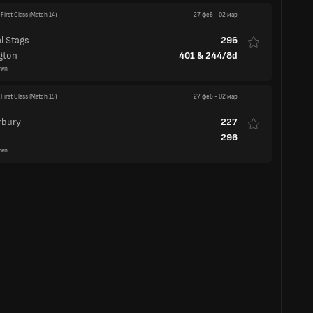
First Class
(Match 14)
27 фев
-
02 мар
l Stags
296
gton
401
&
244/8d
awn
First Class
(Match 15)
27 фев
-
02 мар
rbury
227
296
awn