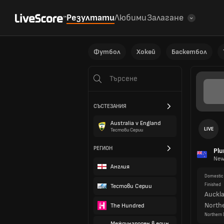
Резултати
Любими
Залагане
Футбол
Хокей
Баскетбол
СЪСТЕЗАНИЯ
Australia v England
LIVE
Тестови Серии
РЕГИОН
Plu
New
Англия
Domestic 
Finished
Тестови Серии
Auckl
Northe
The Hundred
Northern D
Международен в един