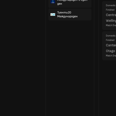
ден
Domestic 
Finished
Туенти20
Centra
Международен
Wellin
Match Dr
Domestic 
Finished
Cante
Otago
Match Dr