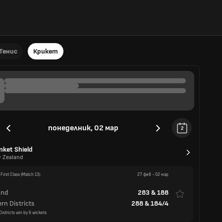
Тенис
Крикет
понеделник, 02 мар
2
nket Shield
 Zealand
First Class
(Match 13)
27 фев
-
02 мар
and
283
&
188
rn Districts
288
&
184/4
istricts win by 6 wickets