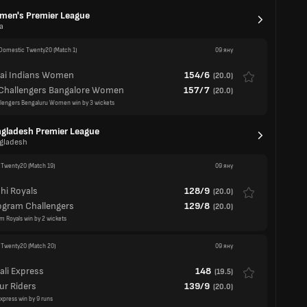
i Indians Women
154/6
(
20.0
)
 Challengers Bangalore Women
157/7
(
20.0
)
llengers Bengaluru Women win by 3 wickets
gladesh Premier League
gladesh
 Twenty20
(Match 19)
09 яну
hi Royals
128/9
(
20.0
)
ogram Challengers
129/8
(
20.0
)
m Royals win by 2 wickets
 Twenty20
(Match 20)
09 яну
li Express
148
(
19.5
)
ur Riders
139/9
(
20.0
)
xpress win by 9 runs
per Smash
 Zealand
 Twenty20
(Match 14)
09 яну