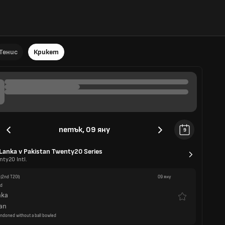
Тенис
Крикет
петък, 09 яну
9
 Lanka v Pakistan Twenty20 Series
nty20 Intl.
(2nd T20I)
09 яну
ed
nka
an
ndoned without a ball bowled
en's Premier League
a
omestic Twenty20
(Match 1)
09 яну