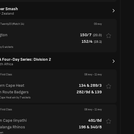
gton
150/7
(
20.0
)
152/4
(
19.1
)
by 6 wickets
 Four-Day Series: Division 2
th Africa
First Class
08 яну
-
11 яну
ern Cape Heat
134
&
289/3
n Route Badgers
282/9d
&
139
Cape Heat win by 7 wickets
First Class
08 яну
-
11 яну
n Cape Iinyathi
491/8d
langa Rhinos
196
&
340/8
awn