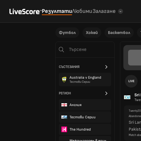
Резултати
Любими
Залагане
Футбол
Хокей
Баскетбол
LIVE
Sri
СЪСТЕЗАНИЯ
Twe
Australia v England
Twenty20
Тестови Серии
Abandon
Sri La
РЕГИОН
Pakist
Match aba
Англия
Wom
Тестови Серии
Indi
The Hundred
Womens D
Finished
Международен в един