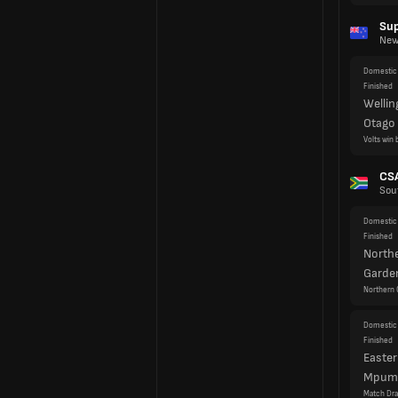
Wellin
Otago
Volts win 
CSA
Sou
Domestic 
Finished
North
Garde
Northern 
Domestic 
Finished
Easter
Mpuma
Match Dr