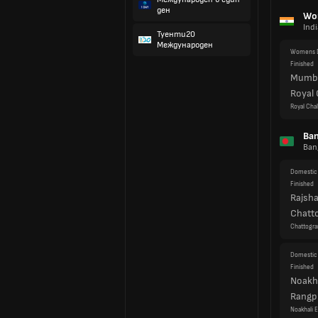
Mumba
ден
Royal
Туенти20
Royal Cha
Международен
Ban
Ban
Domestic
Finished
Rajsha
Chatt
Chattogra
Domestic
Finished
Noakha
Rangp
Noakhali E
Su
New
Domestic
Finished