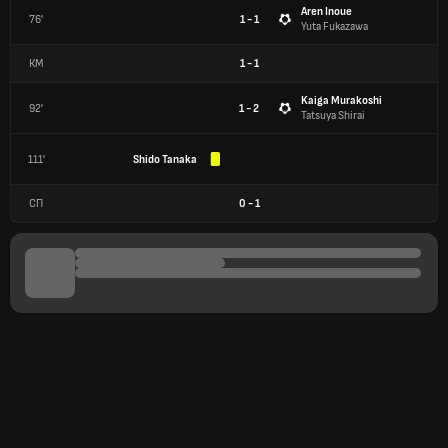
Aren Inoue
76'
1 - 1
Yuta Fukazawa
КМ
1
-
1
Kaiga Murakoshi
92'
1 - 2
Tatsuya Shirai
111'
Shido Tanaka
СП
0
-
1