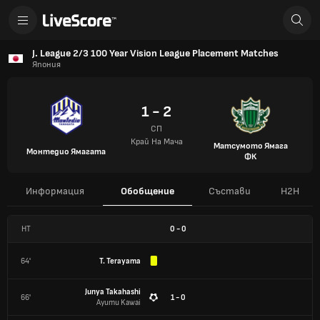
J. League 2/3 100 Year Vision League Placement Matches
Япония
1 - 2
СП
Край На Мача
Матсумото Ямага
Монтедио Ямагата
ФК
Информация
Обобщение
Състави
H2H
HT
0
-
0
64'
T. Terayama
Junya Takahashi
66'
1 - 0
Ayumu Kawai