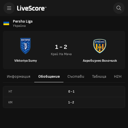
Persha Liga
Украйна
1 - 2
Край На Мача
Viktoriya Sumy
Агробизнес Волочиск
Информация
Обобщение
Състави
Таблица
H2H
HT
0
-
1
КМ
1
-
2