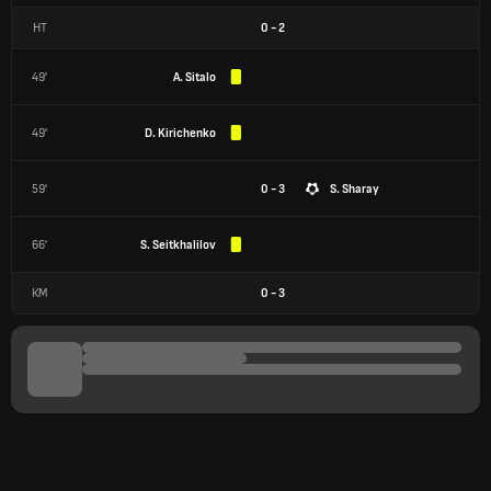
HT
0
-
2
49'
A. Sitalo
49'
D. Kirichenko
59'
0 - 3
S. Sharay
66'
S. Seitkhalilov
КМ
0
-
3