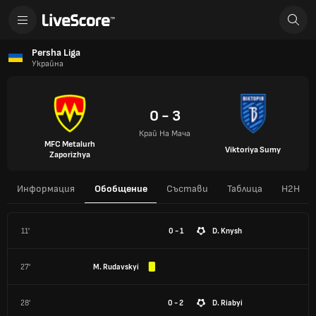
Persha Liga
Украйна
0 - 3
Край На Мача
MFC Metalurh
Viktoriya Sumy
Zaporizhya
Информация
Обобщение
Състави
Таблица
H2H
11'
0 - 1
D. Knysh
27'
M. Rudavskyi
28'
0 - 2
D. Riabyi