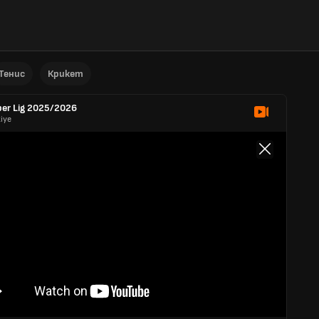
Тенис
Крикет
er Lig 2025/2026
kiye