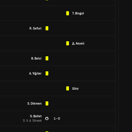
T. Bingol
R. Safuri
Д. Агией
B. Balci
A. Yiğiter
Шоу
S. Dikmen
S. Ballet
1 - 0
S. V. d. Streek