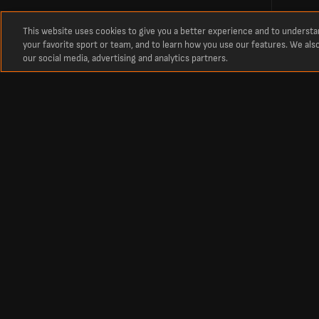
This website uses cookies to give you a better experience and to underst
your favorite sport or team, and to learn how you use our features. We als
our social media, advertising and analytics partners.
Относно
Анталияспор срещу Коджаелиспор Резултати на Живо
Последните футболни резултати, състави и още за Анталияспор ср
голове и ключови моменти между Анталияспор и Коджаелиспор. Не 
отборите, смените и още. Получавайте актуализации в реално вр
следете действието на живо на Анталияспор срещу Коджаелиспор с
нашите актуализации на резултатите на живо, предоставяйки ви
Футбол в България
Футбол от чужби
Футболни резултати
Резултати от Висшат
Резултати от Първа Лига
Класиране във Висшат
Класиране в Първа Лига
Резултати от Ла Лиг