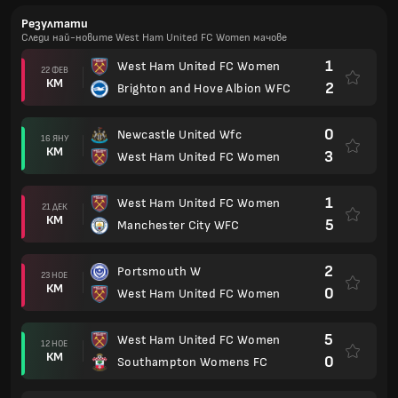
Резултати
Следи най-новите West Ham United FC Women мачове
1
West Ham United FC Women
22 ФЕВ
КМ
2
Brighton and Hove Albion WFC
0
Newcastle United Wfc
16 ЯНУ
КМ
3
West Ham United FC Women
1
West Ham United FC Women
21 ДЕК
КМ
5
Manchester City WFC
2
Portsmouth W
23 НОЕ
КМ
0
West Ham United FC Women
5
West Ham United FC Women
12 НОЕ
КМ
0
Southampton Womens FC