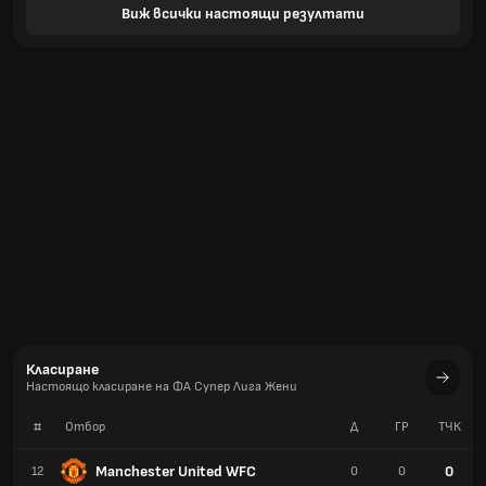
Виж всички настоящи резултати
Класиране
Настоящо класиране на ФА Супер Лига Жени
#
Отбор
Д
ГР
TЧК
Manchester United WFC
0
12
0
0