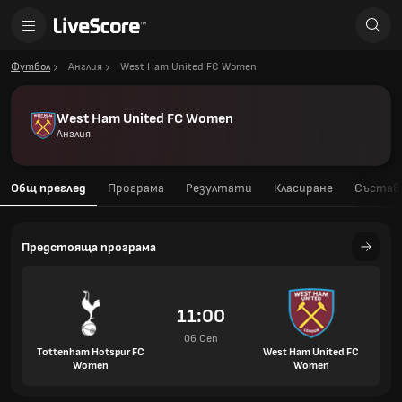
Футбол
Англия
West Ham United FC Women
West Ham United FC Women
Англия
Общ преглед
Програма
Резултати
Класиране
Състав
Предстояща програма
11:00
06 Сеп
Tottenham Hotspur FC
West Ham United FC
Women
Women