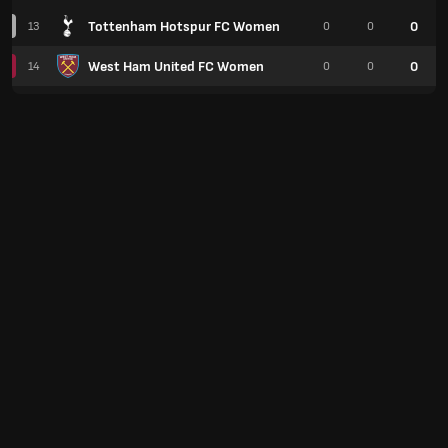
Tottenham Hotspur FC Women
0
13
0
0
West Ham United FC Women
0
14
0
0