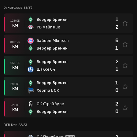
Бундеслига 22/23
1
Вердер Бремен
12 НОЕ
КМ
2
РБ Лайпциг
6
Байерн Мюнхен
08 НОЕ
КМ
1
Вердер Бремен
2
Вердер Бремен
05 НОЕ
КМ
1
Шалке 04
1
Вердер Бремен
28 ОКТ
КМ
0
Херта БСК
2
СК Фрайбург
22 ОКТ
КМ
0
Вердер Бремен
DFB Къп 22/23
2
СК Падеборн