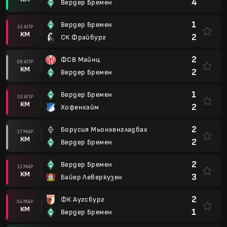
4
Вердер Бремен
1
Вердер Бремен
16 АПР
КМ
2
СК Фрайбург
2
ФСВ Майнц
08 АПР
КМ
2
Вердер Бремен
1
Вердер Бремен
02 АПР
КМ
2
Хофенхайм
2
Борусия Мьонхенгладбах
17 МАР
КМ
2
Вердер Бремен
2
Вердер Бремен
12 МАР
КМ
3
Байер Леверкузен
2
ФК Аугсбург
04 МАР
КМ
1
Вердер Бремен