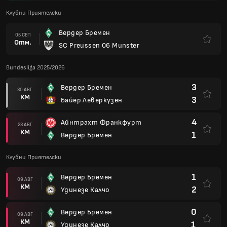
Клубни Приятелски
Вердер Бремен
05 СЕП
Отм.
SC Preussen 06 Munster
Bundesliga 2025/2026
3
Вердер Бремен
30 АВГ
КМ
3
Байер Леверкузен
4
Айнтрахт Франкфурт
23 АВГ
КМ
1
Вердер Бремен
Клубни Приятелски
1
Вердер Бремен
09 АВГ
КМ
2
Удинезе Калчо
0
Вердер Бремен
09 АВГ
КМ
1
Удинезе Калчо