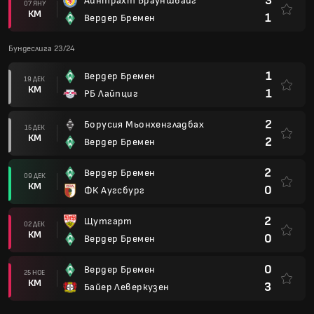
3
Айнтрахт Брауншвайг
07 ЯНУ
КМ
1
Вердер Бремен
Бундеслига 23/24
1
Вердер Бремен
19 ДЕК
КМ
1
РБ Лайпциг
2
Борусия Мьонхенгладбах
15 ДЕК
КМ
2
Вердер Бремен
2
Вердер Бремен
09 ДЕК
КМ
0
ФК Аугсбург
2
Щутгарт
02 ДЕК
КМ
0
Вердер Бремен
0
Вердер Бремен
25 НОЕ
КМ
3
Байер Леверкузен