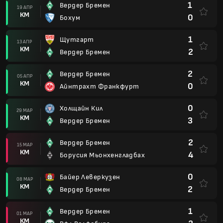
1
Вердер Бремен
19 АПР
КМ
0
Бохум
1
Щутгарт
13 АПР
КМ
2
Вердер Бремен
2
Вердер Бремен
05 АПР
КМ
0
Айнтрахт Франкфурт
0
Холщайн Кил
29 МАР
КМ
3
Вердер Бремен
2
Вердер Бремен
15 МАР
КМ
4
Борусия Мьонхенгладбах
0
Байер Леверкузен
08 МАР
КМ
2
Вердер Бремен
1
Вердер Бремен
01 МАР
КМ