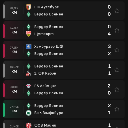
0
ФК Аугсбург
20 ДЕК
КМ
0
Вердер Бремен
0
Вердер Бремен
14 ДЕК
КМ
4
Щутгарт
3
Хамбургер ШФ
07 ДЕК
КМ
2
Вердер Бремен
1
Вердер Бремен
29 НОЕ
КМ
1
1. ФК Кьолн
2
РБ Лайпциг
23 НОЕ
КМ
0
Вердер Бремен
2
Вердер Бремен
07 НОЕ
КМ
1
Вфл Волфсбург
1
ФСВ Майнц
01 НОЕ