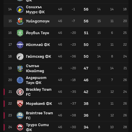
ФК
Солихъл
56
14
46
-1
14
14
18
Муурс ФК
Уийлдстоун
56
15
46
-7
15
11
20
Йоувил Таун
51
16
46
-20
15
6
25
Ийстлей ФК
50
17
46
-23
13
11
22
Гейтсхед ФК
50
18
46
-36
14
8
24
Сътън
47
19
46
-20
11
14
21
Юнайтед
Алдершот
46
20
46
-18
13
7
26
Таун ФК
Brackley Town
42
21
46
-35
10
12
24
FC
Морекамб ФК
38
22
46
-37
9
11
26
Braintree Town
36
23
46
-38
8
12
26
FC
Труро Сити
34
24
46
-30
8
10
28
ФК