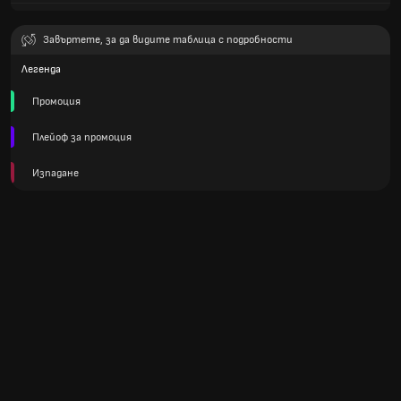
Завъртете, за да видите таблица с подробности
Легенда
Промоция
Плейоф за промоция
Изпадане