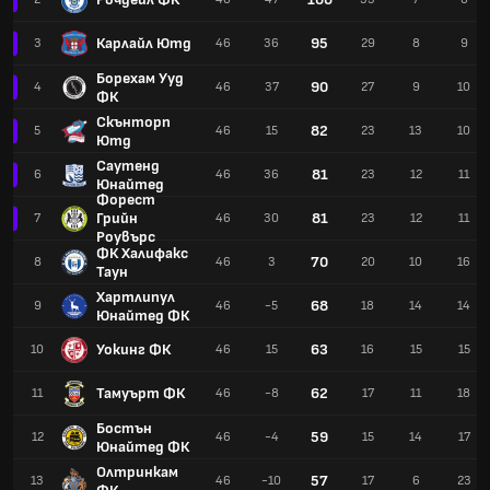
Карлайл Ютд
95
3
46
36
29
8
9
Борехам Ууд
90
4
46
37
27
9
10
ФК
Скънторп
82
5
46
15
23
13
10
Ютд
Саутенд
81
6
46
36
23
12
11
Юнайтед
Форест
Грийн
81
7
46
30
23
12
11
Роувърс
ФК Халифакс
70
8
46
3
20
10
16
Таун
Хартлипул
68
9
46
-5
18
14
14
Юнайтед ФК
Уокинг ФК
63
10
46
15
16
15
15
Тамуърт ФК
62
11
46
-8
17
11
18
Бостън
59
12
46
-4
15
14
17
Юнайтед ФК
Олтринкам
57
13
46
-10
17
6
23