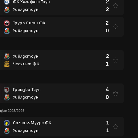
2
ФК Халифакс Таун
2
Уийлдстоун
2
Труро Сити ФК
0
Уийлдстоун
2
Уийлдстоун
1
Чесхънт ФК
4
Гримзби Таун
0
Уийлдстоун
eague 2025/2026
1
Солихъл Муурс ФК
1
Уийлдстоун