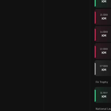
КМ
21 ФЕВ
КМ
14 ФЕВ
КМ
10 ФЕВ
КМ
07 ФЕВ
КМ
FA Trophy
31 ЯНУ
КМ
National L