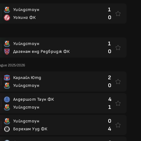
1
Уийлдстоун
0
Уокинг ФК
1
Уийлдстоун
0
Дагенам енд Редбридж ФК
eague 2025/2026
2
Карлайл Ютд
0
Уийлдстоун
4
Алдершот Таун ФК
1
Уийлдстоун
0
Уийлдстоун
4
Борехам Ууд ФК