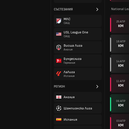
National L
СЪСТЕЗАНИЯ
МЛС
25 АПР
САЩ
КМ
USL League One
САЩ
18 АПР
КМ
Висша Лига
Англия
Бундеслига
14 АПР
Германия
КМ
ЛаЛига
Испания
11 АПР
КМ
РЕГИОН
Англия
06 АПР
КМ
Шампионска Лига
Испания
03 АПР
КМ