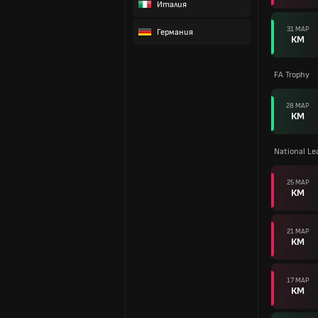
Италия
31 МАР
Германия
КМ
FA Trophy
28 МАР
КМ
National L
25 МАР
КМ
21 МАР
КМ
17 МАР
КМ