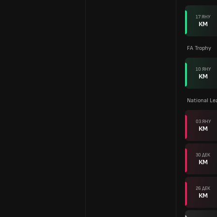
17 ЯНУ
КМ
FA Trophy
10 ЯНУ
КМ
National L
03 ЯНУ
КМ
30 ДЕК
КМ
26 ДЕК
КМ