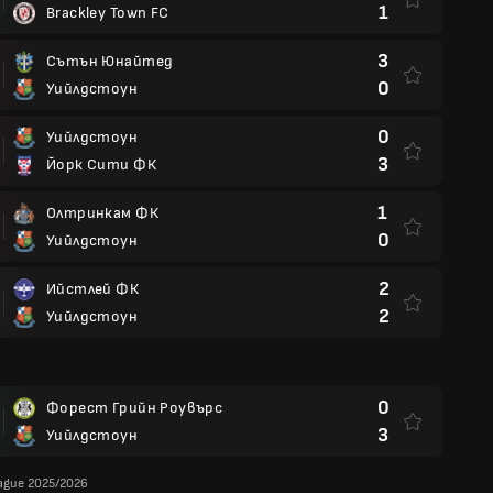
1
Brackley Town FC
3
Сътън Юнайтед
0
Уийлдстоун
0
Уийлдстоун
3
Йорк Сити ФК
1
Олтринкам ФК
0
Уийлдстоун
2
Ийстлей ФК
2
Уийлдстоун
0
Форест Грийн Роувърс
3
Уийлдстоун
eague 2025/2026