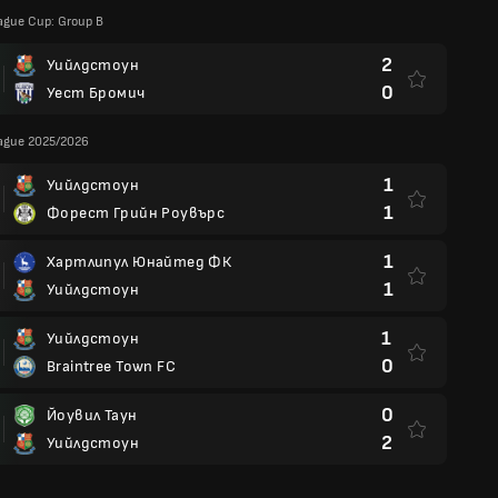
ague Cup: Group B
2
Уийлдстоун
0
Уест Бромич
eague 2025/2026
1
Уийлдстоун
1
Форест Грийн Роувърс
1
Хартлипул Юнайтед ФК
1
Уийлдстоун
1
Уийлдстоун
0
Braintree Town FC
0
Йоувил Таун
2
Уийлдстоун