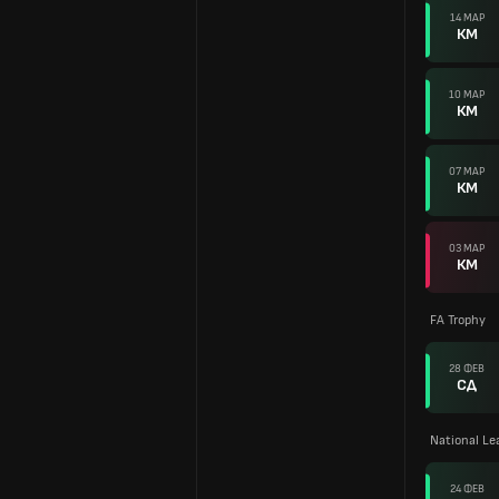
14 МАР
КМ
10 МАР
КМ
07 МАР
КМ
03 МАР
КМ
FA Trophy
28 ФЕВ
СД
National L
24 ФЕВ