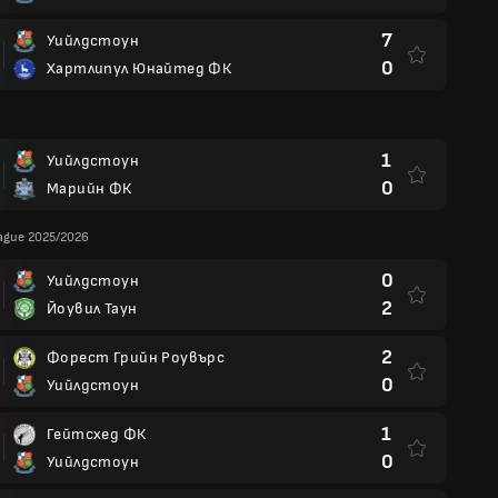
7
Уийлдстоун
0
Хартлипул Юнайтед ФК
1
Уийлдстоун
0
Марийн ФК
eague 2025/2026
0
Уийлдстоун
2
Йоувил Таун
2
Форест Грийн Роувърс
0
Уийлдстоун
1
Гейтсхед ФК
0
Уийлдстоун