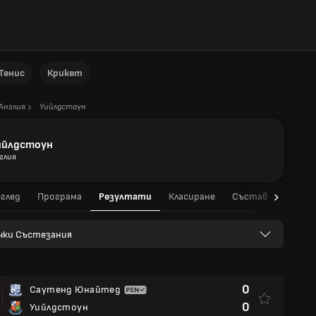
Тенис
Крикет
Англия
Уийлдстоун
ийлдстоун
глия
глед
Програма
Резултати
Класиране
Състав
Стати
чки Състезания
0
Саутенд Юнайтед
0
Уийлдстоун