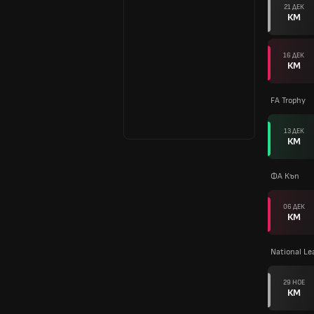
21 ДЕК
КМ
16 ДЕК
КМ
FA Trophy
13 ДЕК
КМ
ФА Къп
06 ДЕК
КМ
National L
29 НОЕ
КМ