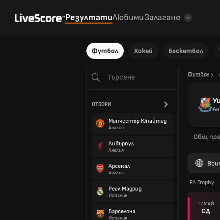
Резултати
Любими
Залагане
Футбол
Хокей
Баскетбол
Футбол
У
ОТБОРИ
Ан
Манчестър Юнайтед
Англия
Общ пре
Ливърпул
Англия
Вси
Арсенал
Англия
FA Trophy
Реал Мадрид
Испания
17 МАЙ
СД
Барселона
Испания