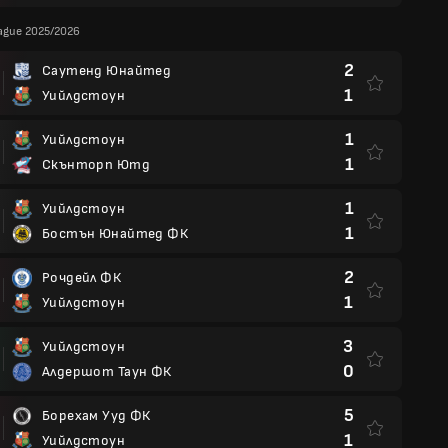
eague 2025/2026
2
Саутенд Юнайтед
1
Уийлдстоун
1
Уийлдстоун
1
Скънторп Ютд
1
Уийлдстоун
1
Бостън Юнайтед ФК
2
Рочдейл ФК
1
Уийлдстоун
3
Уийлдстоун
0
Алдершот Таун ФК
5
Борехам Ууд ФК
1
Уийлдстоун