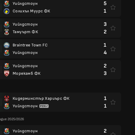
5
Уийлдстоун
1
Солихъл Муурс ФК
3
Уийлдстоун
2
Тамуърт ФК
1
Braintree Town FC
4
Уийлдстоун
2
Уийлдстоун
3
Морекамб ФК
1
Кидерминстър Хариърс ФК
1
Уийлдстоун
eague 2025/2026
2
Уийлдстоун